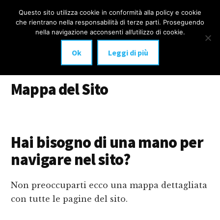
Additional
Passa
Skip
Questo sito utilizza cookie in conformità alla policy e cookie
IMPLANTOLOGIA
al
to
menu
che rientrano nella responsabilità di terze parti. Proseguendo
Menu
contenuto
footer
DENTALE
nella navigazione acconsenti all’utilizzo di cookie.
principale
MILANO
Ok
Leggi di più
anche
Mappa del Sito
a
carico
immediato!
Hai bisogno di una mano per
navigare nel sito?
Non preoccuparti ecco una mappa dettagliata
con tutte le pagine del sito.