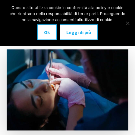
Additional
Passa
Skip
Questo sito utilizza cookie in conformità alla policy e cookie
IMPLANTOLOGIA
al
to
menu
che rientrano nella responsabilità di terze parti. Proseguendo
Menu
contenuto
footer
DENTALE
nella navigazione acconsenti all’utilizzo di cookie.
principale
MILANO
Ok
Leggi di più
anche
a
carico
immediato!