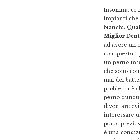
Insomma ce ne
impianti che 
bianchi. Qual
Miglior Dent
ad avere un c
con questo ti
un perno inter
che sono com
mai dei batter
problema è c
perno dunque
diventare evi
interessare 
poco “prezios
è una condizi