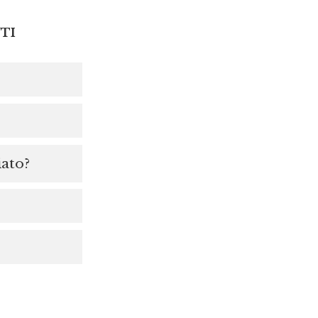
TI
iato?