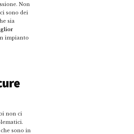
assione. Non
ci sono dei
he sia
glior
un impianto
cure
oi non ci
lematici.
i che sono in