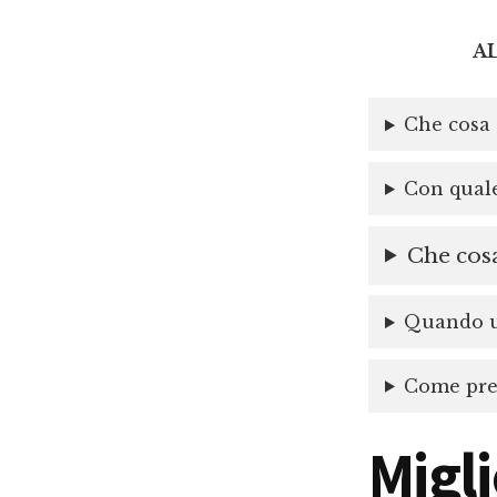
A
Che cosa 
Con quale
Che cosa
Quando un
Come prep
Migli