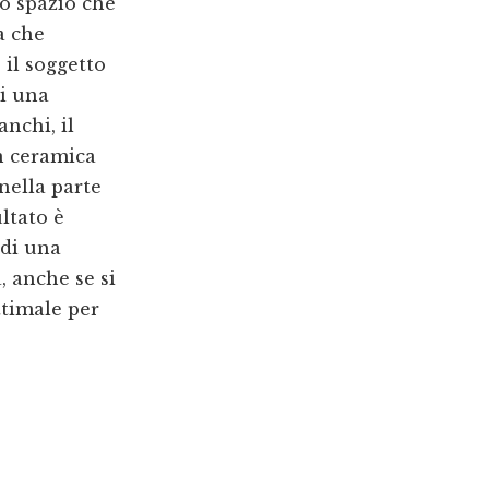
lo spazio che
a che
 il soggetto
oi una
anchi, il
n ceramica
nella parte
ultato è
 di una
, anche se si
ttimale per