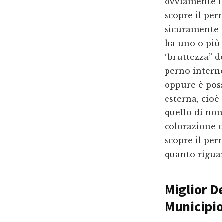
ovviamente il
scopre il per
sicuramente è
ha uno o più 
“bruttezza” d
perno intern
oppure è poss
esterna, cioè 
quello di no
colorazione o
scopre il per
quanto riguar
Miglior D
Municipio