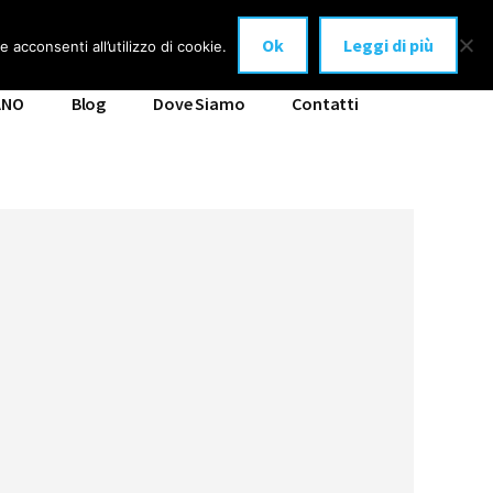
Ok
Leggi di più
 acconsenti all’utilizzo di cookie.
ANO
Blog
Dove Siamo
Contatti