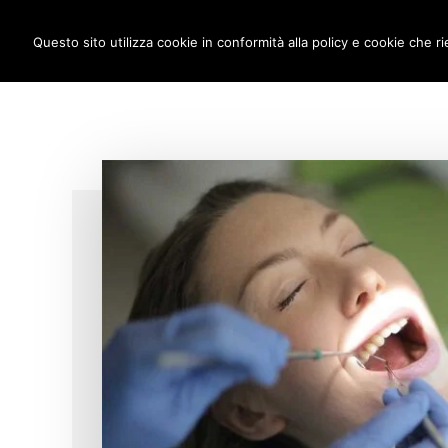
Additional
Passa
Skip
IMPLANTOLOGIA DENTALE M
al
to
Questo sito utilizza cookie in conformità alla policy e cookie che ri
menu
contenuto
footer
principale
anche
a
carico
immediato!