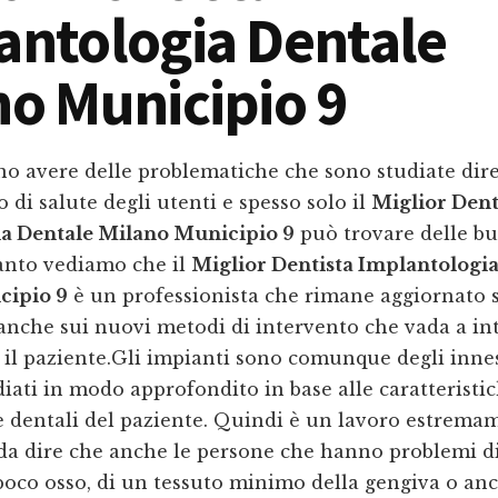
antologia Dentale
no Municipio 9
no avere delle problematiche che sono studiate dir
o di salute degli utenti e spesso solo il
Miglior Dent
a Dentale Milano Municipio 9
può trovare delle b
tanto vediamo che il
Miglior Dentista Implantologi
cipio 9
è un professionista che rimane aggiornato 
anche sui nuovi metodi di intervento che vada a in
il paziente.Gli impianti sono comunque degli innes
iati in modo approfondito in base alle caratteristich
e dentali del paziente. Quindi è un lavoro estrema
 da dire che anche le persone che hanno problemi di
poco osso, di un tessuto minimo della gengiva o an