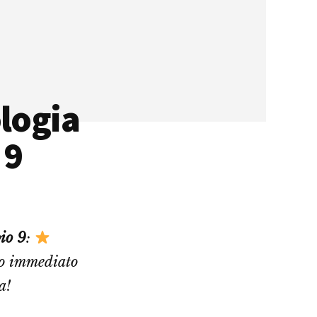
logia
 9
io 9
:
co immediato
a!