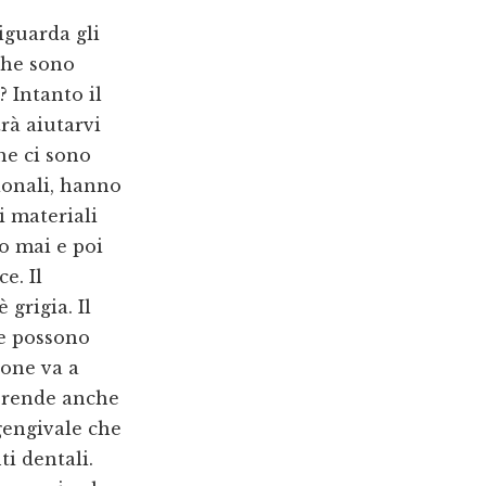
iguarda gli
 che sono
? Intanto il
rà aiutarvi
he ci sono
ionali, hanno
i materiali
o mai e poi
e. Il
grigia. Il
he possono
ione va a
 rende anche
 gengivale che
i dentali.