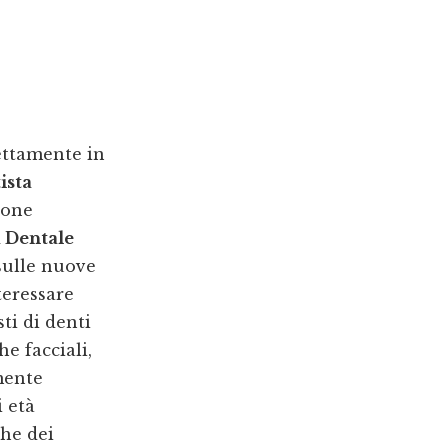
ettamente in
ista
uone
a Dentale
sulle nuove
teressare
ti di denti
e facciali,
mente
 età
che dei