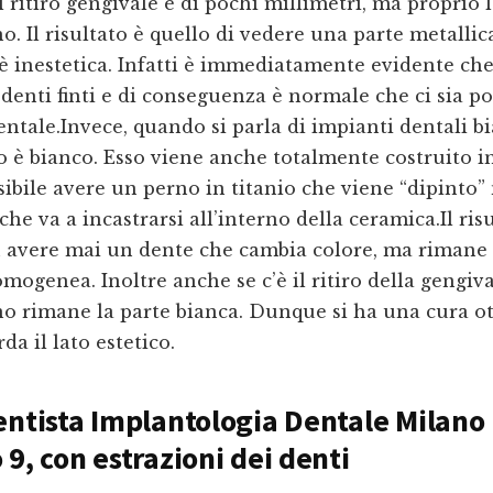
 ritiro gengivale è di pochi millimetri, ma proprio 
no. Il risultato è quello di vedere una parte metallic
 inestetica. Infatti è immediatamente evidente che
denti finti e di conseguenza è normale che ci sia p
entale.Invece, quando si parla di impianti dentali bi
o è bianco. Esso viene anche totalmente costruito i
ibile avere un perno in titanio che viene “dipinto” 
che va a incastrarsi all’interno della ceramica.Il ris
n avere mai un dente che cambia colore, ma rimane
mogenea. Inoltre anche se c’è il ritiro della gengiva
no rimane la parte bianca. Dunque si ha una cura o
da il lato estetico.
entista Implantologia Dentale Milano
 9
, con estrazioni dei denti