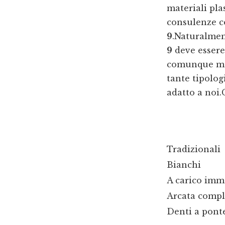
materiali plas
consulenze c
9
.Naturalmen
9
deve essere
comunque mol
tante tipolog
adatto a noi.
Tradizionali
Bianchi
A carico imm
Arcata compl
Denti a pont