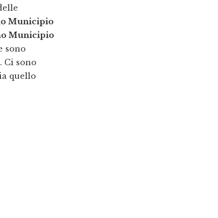
delle
no Municipio
no Municipio
he sono
. Ci sono
ia quello