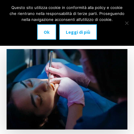
Additional
Passa
Skip
Questo sito utilizza cookie in conformità alla policy e cookie
IMPLANTOLOGIA
al
to
menu
che rientrano nella responsabilità di terze parti. Proseguendo
Menu
contenuto
footer
DENTALE
nella navigazione acconsenti all’utilizzo di cookie.
principale
MILANO
Ok
Leggi di più
anche
a
carico
immediato!