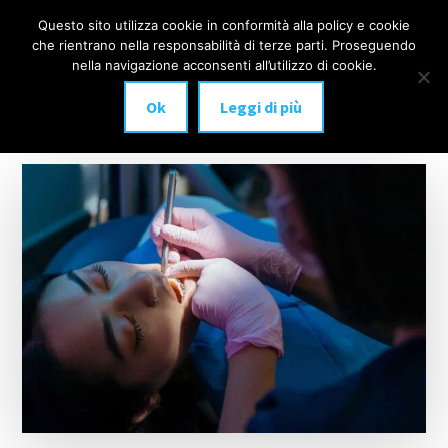
Additional
Passa
Skip
Questo sito utilizza cookie in conformità alla policy e cookie
IMPLANTOLOGIA
al
to
menu
che rientrano nella responsabilità di terze parti. Proseguendo
Menu
contenuto
footer
DENTALE
nella navigazione acconsenti all’utilizzo di cookie.
principale
MILANO
Ok
Leggi di più
anche
a
carico
immediato!