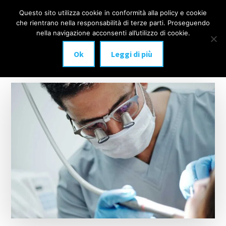
Additional
Passa
Skip
Questo sito utilizza cookie in conformità alla policy e cookie
IMPLANTOLOGIA
al
to
menu
che rientrano nella responsabilità di terze parti. Proseguendo
Menu
contenuto
footer
DENTALE
nella navigazione acconsenti all’utilizzo di cookie.
principale
MILANO
Ok
Leggi di più
anche
a
carico
immediato!