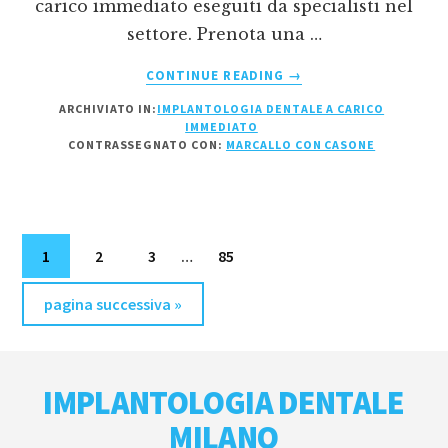
carico immediato eseguiti da specialisti nel
settore. Prenota una …
INFOIMPLANTOLOGIA
CONTINUE READING
→
DENTALE
ARCHIVIATO IN:
IMPLANTOLOGIA DENTALE A CARICO
A
IMMEDIATO
CARICO
CONTRASSEGNATO CON:
MARCALLO CON CASONE
IMMEDIATO
MARCALLO
CON
CASONE
Pagine
Pagina
Pagina
Pagina
Pagina
1
2
3
…
85
interim
Vai
omesse
pagina successiva »
alla
Footer
IMPLANTOLOGIA DENTALE
MILANO