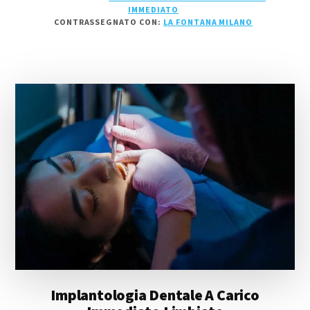
A
IMMEDIATO
CARICO
CONTRASSEGNATO CON:
LA FONTANA MILANO
IMMEDIATO
LA
FONTANA
MILANO
Implantologia Dentale A Carico