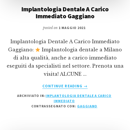
Implantologia Dentale A Carico
Immediato Gaggiano
posted on
1 MAGGIO 2021
Implantologia Dentale A Carico Immediato
Gaggiano:
Implantologia dentale a Milano
di alta qualità, anche a carico immediato
eseguiti da specialisti nel settore. Prenota una
visita! ALCUNE …
INFOIMPLANTOLOGIA
CONTINUE READING
→
DENTALE
ARCHIVIATO IN:
IMPLANTOLOGIA DENTALE A CARICO
A
IMMEDIATO
CARICO
CONTRASSEGNATO CON:
GAGGIANO
IMMEDIATO
GAGGIANO