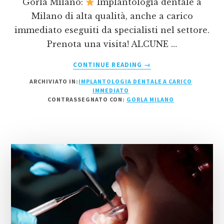
Gorla Milano:
Implantologia dentale a
Milano di alta qualità, anche a carico
immediato eseguiti da specialisti nel settore.
Prenota una visita! ALCUNE …
INFOIMPLANTOLOGIA
CONTINUE READING
→
DENTALE
ARCHIVIATO IN:
IMPLANTOLOGIA DENTALE A CARICO
A
IMMEDIATO
CARICO
CONTRASSEGNATO CON:
GORLA MILANO
IMMEDIATO
GORLA
MILANO