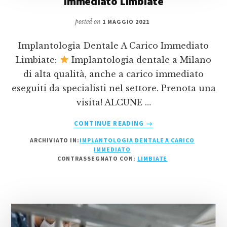
Immediato Limbiate
posted on
1 MAGGIO 2021
Implantologia Dentale A Carico Immediato
Limbiate:
Implantologia dentale a Milano
di alta qualità, anche a carico immediato
eseguiti da specialisti nel settore. Prenota una
visita! ALCUNE …
INFOIMPLANTOLOGIA
CONTINUE READING
→
DENTALE
ARCHIVIATO IN:
IMPLANTOLOGIA DENTALE A CARICO
A
IMMEDIATO
CARICO
CONTRASSEGNATO CON:
LIMBIATE
IMMEDIATO
LIMBIATE