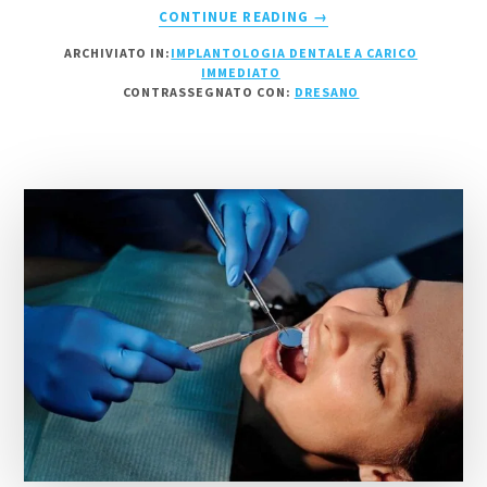
INFOIMPLANTOLOGIA
CONTINUE READING
→
DENTALE
ARCHIVIATO IN:
IMPLANTOLOGIA DENTALE A CARICO
A
IMMEDIATO
CARICO
CONTRASSEGNATO CON:
DRESANO
IMMEDIATO
DRESANO