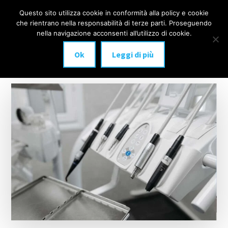
Additional
Passa
Skip
Questo sito utilizza cookie in conformità alla policy e cookie
IMPLANTOLOGIA
al
to
menu
che rientrano nella responsabilità di terze parti. Proseguendo
Menu
contenuto
footer
DENTALE
nella navigazione acconsenti all’utilizzo di cookie.
principale
MILANO
Ok
Leggi di più
anche
a
carico
immediato!