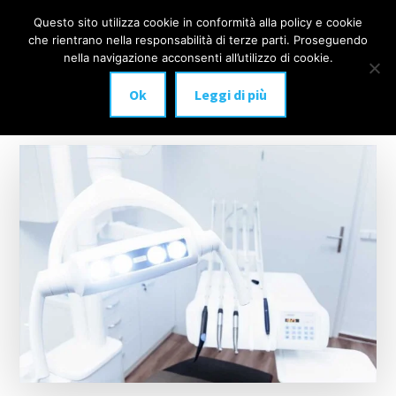
Additional
Passa
Skip
Questo sito utilizza cookie in conformità alla policy e cookie
IMPLANTOLOGIA
al
to
menu
che rientrano nella responsabilità di terze parti. Proseguendo
Menu
contenuto
footer
DENTALE
nella navigazione acconsenti all’utilizzo di cookie.
principale
MILANO
Ok
Leggi di più
anche
a
carico
immediato!