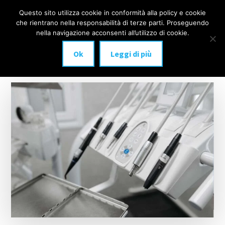
Additional
Passa
Skip
Questo sito utilizza cookie in conformità alla policy e cookie
IMPLANTOLOGIA
al
to
menu
che rientrano nella responsabilità di terze parti. Proseguendo
Menu
contenuto
footer
DENTALE
nella navigazione acconsenti all’utilizzo di cookie.
principale
MILANO
Ok
Leggi di più
anche
a
carico
immediato!