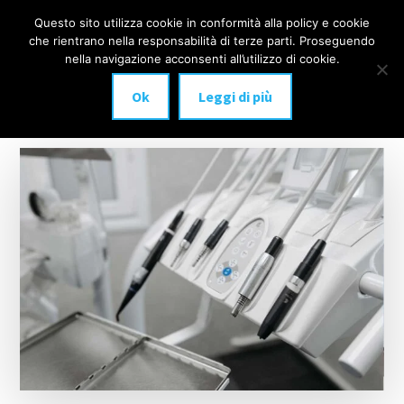
Additional
Passa
Skip
Questo sito utilizza cookie in conformità alla policy e cookie
IMPLANTOLOGIA
al
to
menu
che rientrano nella responsabilità di terze parti. Proseguendo
Menu
contenuto
footer
DENTALE
nella navigazione acconsenti all’utilizzo di cookie.
principale
MILANO
Ok
Leggi di più
anche
a
carico
immediato!