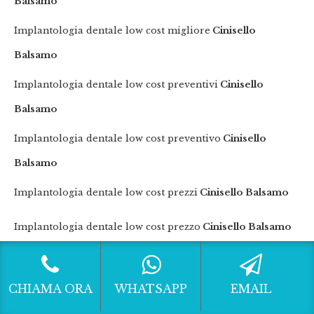
Balsamo
Implantologia dentale low cost migliore
Cinisello
Balsamo
Implantologia dentale low cost preventivi
Cinisello
Balsamo
Implantologia dentale low cost preventivo
Cinisello
Balsamo
Implantologia dentale low cost prezzi
Cinisello Balsamo
Implantologia dentale low cost prezzo
Cinisello Balsamo
Implantologia dentale low cost quanto costa
Cinisello
Balsamo
CHIAMA ORA
WHATSAPP
EMAIL