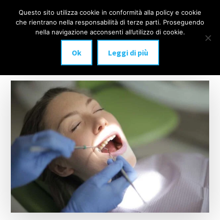
Additional
Passa
Skip
Questo sito utilizza cookie in conformità alla policy e cookie
IMPLANTOLOGIA
al
to
menu
che rientrano nella responsabilità di terze parti. Proseguendo
Menu
contenuto
footer
DENTALE
nella navigazione acconsenti all’utilizzo di cookie.
principale
MILANO
Ok
Leggi di più
anche
a
carico
immediato!