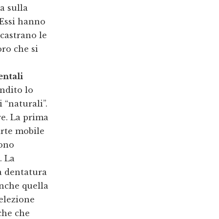
a sulla
 Essi hanno
ncastrano le
ro che si
entali
ndito lo
 “naturali”.
re. La prima
arte mobile
sono
. La
a dentatura
anche quella
selezione
che che