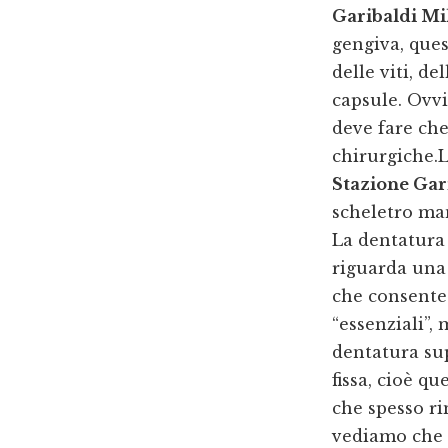
Garibaldi Mi
gengiva, ques
delle viti, d
capsule. Ovv
deve fare che
chirurgiche.L
Stazione Gar
scheletro man
La dentatura 
riguarda una
che consente
“essenziali”,
dentatura sup
fissa, cioè q
che spesso ri
vediamo che 