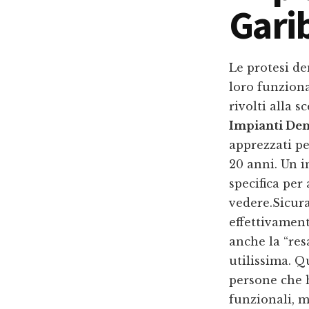
Gari
Le protesi de
loro funziona
rivolti alla s
Impianti Den
apprezzati pe
20 anni. Un 
specifica per 
vedere.Sicur
effettivament
anche la “re
utilissima. Q
persone che 
funzionali, m