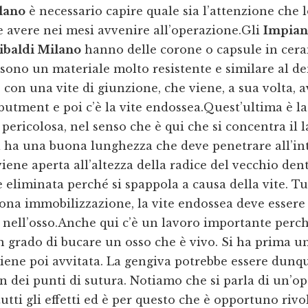
lano
è necessario capire quale sia l’attenzione che l
 avere nei mesi avvenire all’operazione.Gli
Impiant
ibaldi Milano
hanno delle corone o capsule in cer
 sono un materiale molto resistente e similare al de
 con una vite di giunzione, che viene, a sua volta, 
tment e poi c’è la vite endossea.Quest’ultima è la
ù pericolosa, nel senso che è qui che si concentra il 
a ha una buona lunghezza che deve penetrare all’in
iene aperta all’altezza della radice del vecchio dent
eliminata perché si spappola a causa della vite. Tu
ona immobilizzazione, la vite endossea deve essere 
nell’osso.Anche qui c’è un lavoro importante perché
n grado di bucare un osso che è vivo. Si ha prima u
viene poi avvitata. La gengiva potrebbe essere dunq
n dei punti di sutura. Notiamo che si parla di un’o
tutti gli effetti ed è per questo che è opportuno rivo