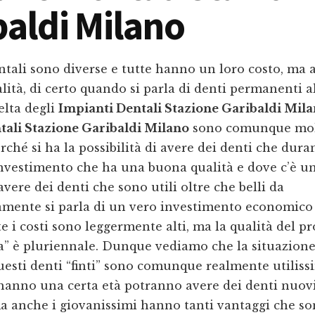
baldi Milano
ntali sono diverse e tutte hanno un loro costo, ma
lità, di certo quando si parla di denti permanenti al
celta degli
Impianti Dentali Stazione Garibaldi Mil
tali Stazione Garibaldi Milano
sono comunque mo
rché si ha la possibilità di avere dei denti che dura
investimento che ha una buona qualità e dove c’è u
avere dei denti che sono utili oltre che belli da
amente si parla di un vero investimento economico
e i costi sono leggermente alti, ma la qualità del p
sa” è pluriennale. Dunque vediamo che la situazion
uesti denti “finti” sono comunque realmente utiliss
hanno una certa età potranno avere dei denti nuovi
a anche i giovanissimi hanno tanti vantaggi che son