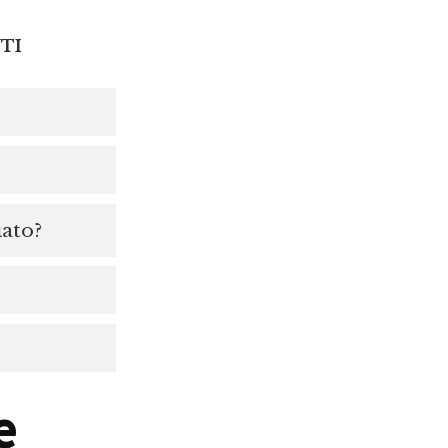
TI
iato?
e