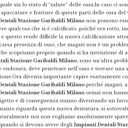
uale sia lo stato di “salute” delle ossa.In caso ci so
 spaccature e fratture di queste parti delle ossa del 
Dentali Stazione Garibaldi Milano
non possono esser
e qualcosa che si è calcificato, poiché era rotto, i
e questo rende difficile la nuova calcificazione attor
carsa presenza di osso, che magari non è un proble
che scopriamo proprio quando si ha intenzione di a
tali Stazione Garibaldi Milano
, sono un’altra prob
te endossea, deve penetrare nell’osso e trovare una 
ione.Ora diventa importante capire esattamente co
Dentali Stazione Garibaldi Milano
perché magari, 
Dentali Stazione Garibaldi Milano
ormai non hann
rigetto e di conseguenza stanno diventando un lavor
uanto riguarda questa nuova dentatura, si sottoval
aturalmente noi non vogliamo assolutamente spav
quando si devono avere degli
Impianti Dentali Sta