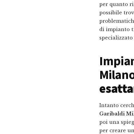
per quanto ri
possibile tro
problematich
di impianto 
specializzato
Impian
Milan
esatt
Intanto cerch
Garibaldi Mi
poi una spieg
per creare u