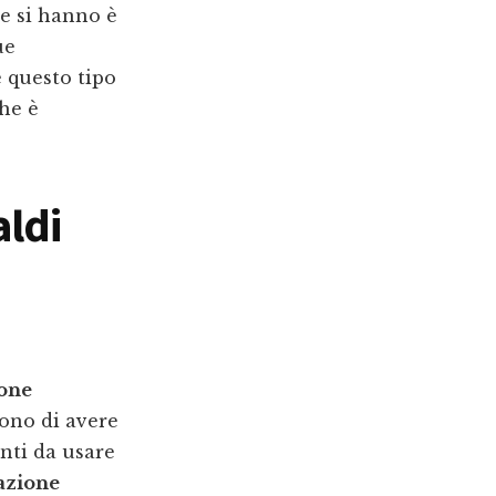
he si hanno è
ue
 questo tipo
he è
aldi
ione
ono di avere
nti da usare
azione