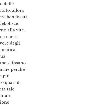
no delle
volto, allora
e ben fissati
ndebolisce
no alla vite.
ma che si
vere degli
lematica
sua
me si fissano
anche perché
o più
o quasi di
uta tale
entare
zione