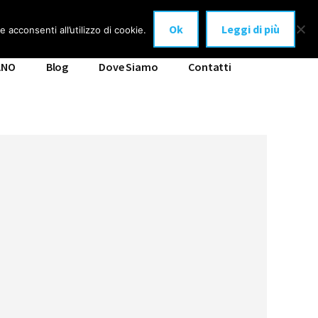
Ok
Leggi di più
 acconsenti all’utilizzo di cookie.
ANO
Blog
Dove Siamo
Contatti