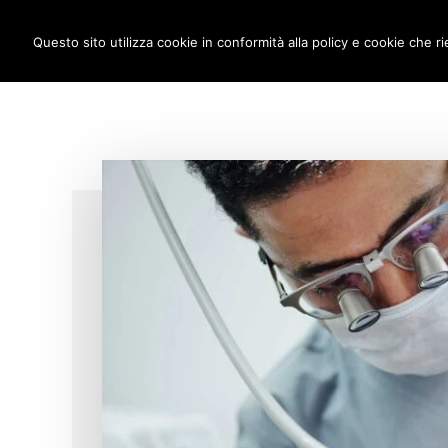
Additional
Passa
Skip
IMPLANTOLOGIA DENTALE M
al
to
Questo sito utilizza cookie in conformità alla policy e cookie che ri
menu
contenuto
footer
principale
anche
a
carico
immediato!