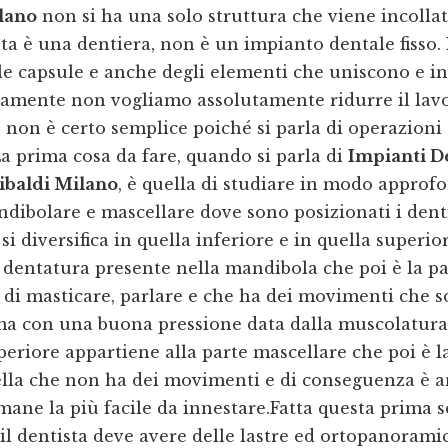
lano
non si ha una solo struttura che viene incollat
ta è una dentiera, non è un impianto dentale fisso.
elle capsule e anche degli elementi che uniscono e i
iamente non vogliamo assolutamente ridurre il lavo
 non è certo semplice poiché si parla di operazioni
a prima cosa da fare, quando si parla di
Impianti D
ibaldi Milano
, è quella di studiare in modo approfo
dibolare e mascellare dove sono posizionati i denti
si diversifica in quella inferiore e in quella superio
 dentatura presente nella mandibola che poi è la p
 di masticare, parlare e che ha dei movimenti che 
 ma con una buona pressione data dalla muscolatura
eriore appartiene alla parte mascellare che poi è l
uella che non ha dei movimenti e di conseguenza è 
mane la più facile da innestare.Fatta questa prima 
il dentista deve avere delle lastre ed ortopanorami