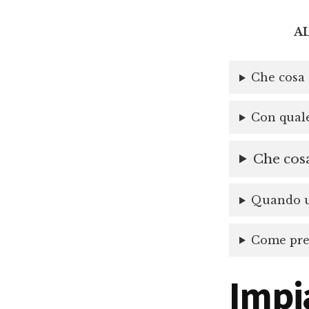
A
Che cosa 
Con quale
Che cosa
Quando un
Come prep
Impi