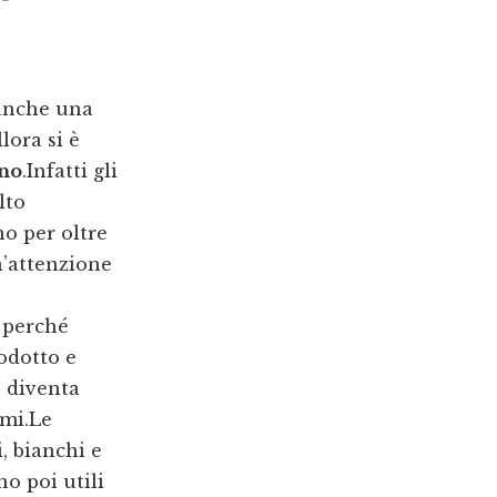
 anche una
lora si è
ano
.Infatti gli
lto
no per oltre
n’attenzione
 perché
rodotto e
e diventa
imi.Le
, bianchi e
o poi utili