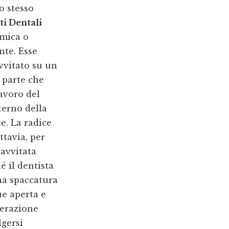
o stesso
i Dentali
amica o
nte. Esse
avvitato su un
 parte che
lavoro del
terno della
e. La radice
ttavia, per
avvitata
 il dentista
na spaccatura
ue aperta e
perazione
lgersi