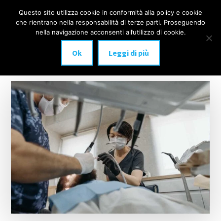
Additional
Passa
Skip
Questo sito utilizza cookie in conformità alla policy e cookie
IMPLANTOLOGIA
al
to
menu
che rientrano nella responsabilità di terze parti. Proseguendo
Menu
contenuto
footer
DENTALE
nella navigazione acconsenti all’utilizzo di cookie.
principale
MILANO
Ok
Leggi di più
anche
a
carico
immediato!