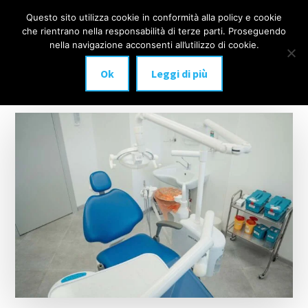
Additional
Passa
Skip
Questo sito utilizza cookie in conformità alla policy e cookie
IMPLANTOLOGIA
al
to
menu
che rientrano nella responsabilità di terze parti. Proseguendo
Menu
contenuto
footer
DENTALE
nella navigazione acconsenti all’utilizzo di cookie.
principale
MILANO
Ok
Leggi di più
anche
a
carico
immediato!