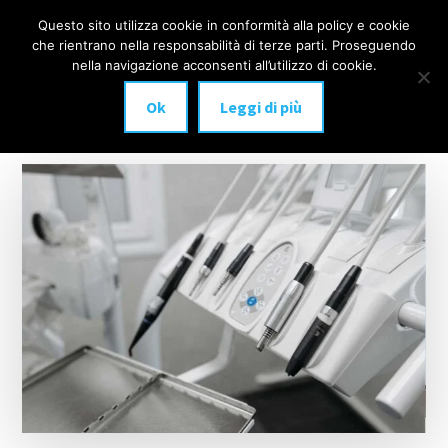
Additional
Passa
Skip
Questo sito utilizza cookie in conformità alla policy e cookie
IMPLANTOLOGIA
al
to
menu
che rientrano nella responsabilità di terze parti. Proseguendo
Menu
contenuto
footer
DENTALE
nella navigazione acconsenti all’utilizzo di cookie.
principale
MILANO
Ok
Leggi di più
anche
a
carico
immediato!