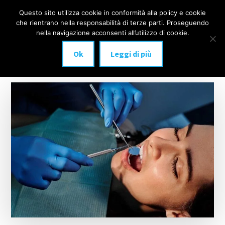
Additional
Passa
Skip
Questo sito utilizza cookie in conformità alla policy e cookie
IMPLANTOLOGIA
al
to
menu
che rientrano nella responsabilità di terze parti. Proseguendo
Menu
contenuto
footer
DENTALE
nella navigazione acconsenti all’utilizzo di cookie.
principale
MILANO
Ok
Leggi di più
anche
a
carico
immediato!