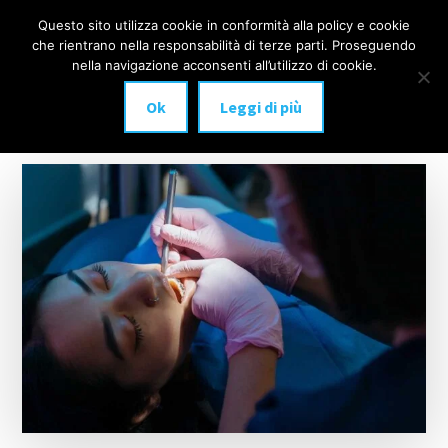
Additional
Passa
Skip
Questo sito utilizza cookie in conformità alla policy e cookie
IMPLANTOLOGIA
al
to
menu
che rientrano nella responsabilità di terze parti. Proseguendo
Menu
contenuto
footer
DENTALE
nella navigazione acconsenti all’utilizzo di cookie.
principale
MILANO
Ok
Leggi di più
anche
a
carico
immediato!