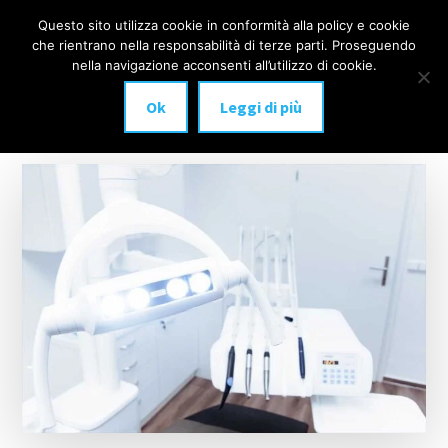
Additional
Passa
Skip
Questo sito utilizza cookie in conformità alla policy e cookie
IMPLANTOLOGIA
al
to
menu
che rientrano nella responsabilità di terze parti. Proseguendo
Menu
contenuto
footer
DENTALE
nella navigazione acconsenti all’utilizzo di cookie.
principale
MILANO
Ok
Leggi di più
anche
a
carico
immediato!