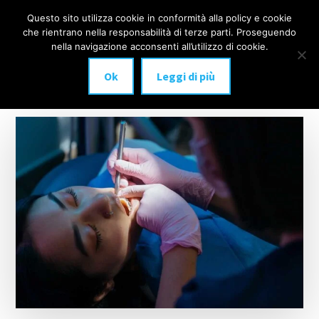
Additional
Passa
Skip
Questo sito utilizza cookie in conformità alla policy e cookie
IMPLANTOLOGIA
al
to
menu
che rientrano nella responsabilità di terze parti. Proseguendo
Menu
contenuto
footer
DENTALE
nella navigazione acconsenti all’utilizzo di cookie.
principale
MILANO
Ok
Leggi di più
anche
a
carico
immediato!