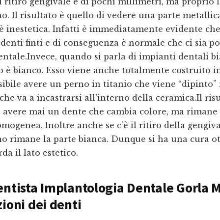
 ritiro gengivale è di pochi millimetri, ma proprio 
no. Il risultato è quello di vedere una parte metallic
 inestetica. Infatti è immediatamente evidente che
denti finti e di conseguenza è normale che ci sia p
entale.Invece, quando si parla di impianti dentali bi
o è bianco. Esso viene anche totalmente costruito i
ibile avere un perno in titanio che viene “dipinto” 
che va a incastrarsi all’interno della ceramica.Il ris
n avere mai un dente che cambia colore, ma rimane
mogenea. Inoltre anche se c’è il ritiro della gengiva
no rimane la parte bianca. Dunque si ha una cura o
da il lato estetico.
entista Implantologia Dentale Gorla 
zioni dei denti