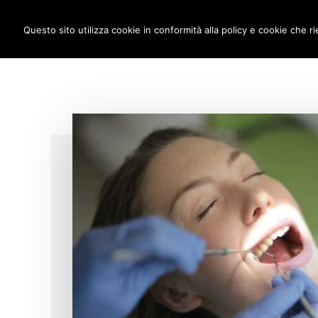
Additional
Passa
Skip
IMPLANTOLOGIA DENTALE M
al
to
Questo sito utilizza cookie in conformità alla policy e cookie che ri
menu
contenuto
footer
principale
anche
a
carico
immediato!