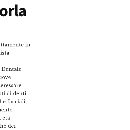
orla
ettamente in
ista
a Dentale
nuove
teressare
ti di denti
e facciali,
mente
 età
che dei