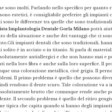
 sono molti. Parlando nello specifico per quanto r
sono estetici, è consigliabile preferire gli impianti
i sono le differenze tra quelle che sono tradizionali
ista Implantologia Dentale Gorla Milano
potrà aiut
o della situazione e anche dei vantaggi che ci son
nto.Gli impianti dentali che sono tradizionali, ha
 solito è in acciaio o in titanio. Si parla di materia
olutamente antiallergici e che non hanno mai e po
nti nella loro fibra e anche sulla loro superfice. Il 
ue una colorazione metallica, cioè grigia. Il per
oblemi. Il primo problema è quello che possono dive
indi rendono il dente scuro. Tale colorazione va a 
assolutamente brutto che comunque rende anche p
 dente. Il secondo problema è quello del ritiro gengi
e tipica che capita quando si hanno degli impianti