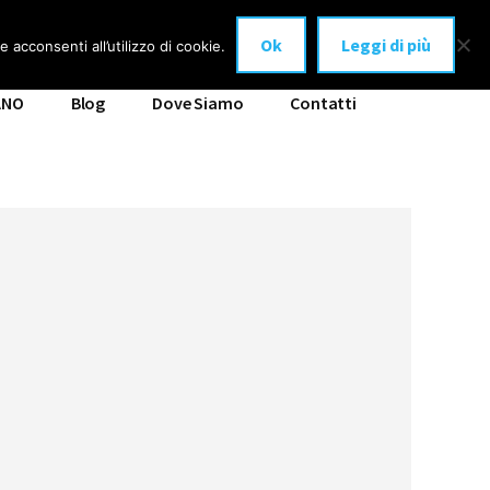
Ok
Leggi di più
 acconsenti all’utilizzo di cookie.
ANO
Blog
Dove Siamo
Contatti