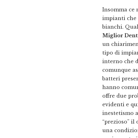
Insomma ce ne
impianti che 
bianchi. Qual
Miglior Dent
un chiariment
tipo di impia
interno che di
comunque ass
batteri prese
hanno comunq
offre due pr
evidenti e qu
inestetismo 
“prezioso” il
una condizion