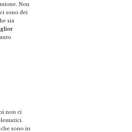
assione. Non
ci sono dei
he sia
glior
anto
oi non ci
lematici.
i che sono in