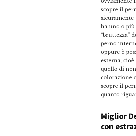
ovviamente il
scopre il per
sicuramente è
ha uno o più 
“bruttezza” d
perno intern
oppure è poss
esterna, cioè 
quello di no
colorazione o
scopre il per
quanto riguar
Miglior D
con estra