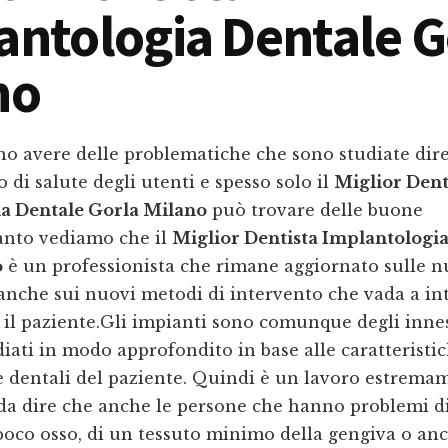
antologia Dentale G
no
no avere delle problematiche che sono studiate dir
o di salute degli utenti e spesso solo il
Miglior Dent
a Dentale Gorla Milano
può trovare delle buone
tanto vediamo che il
Miglior Dentista Implantologi
o
è un professionista che rimane aggiornato sulle 
anche sui nuovi metodi di intervento che vada a in
il paziente.Gli impianti sono comunque degli innes
iati in modo approfondito in base alle caratteristich
e dentali del paziente. Quindi è un lavoro estrema
 da dire che anche le persone che hanno problemi di
poco osso, di un tessuto minimo della gengiva o an