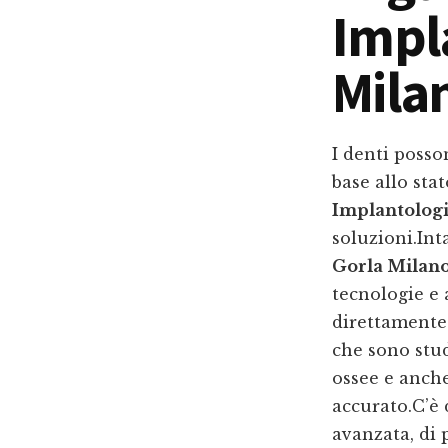
Impl
Mila
I denti posso
base allo stat
Implantologi
soluzioni.In
Gorla Milan
tecnologie e 
direttamente 
che sono stud
ossee e anch
accurato.C’è
avanzata, di 