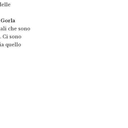
delle
 Gorla
tali che sono
. Ci sono
ia quello