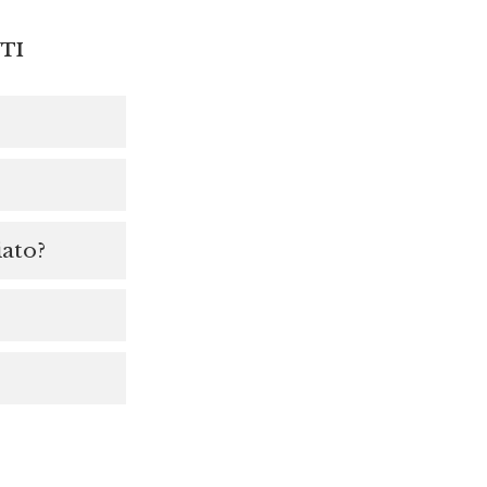
TI
iato?