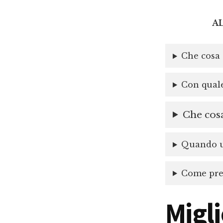
A
Che cosa 
Con quale
Che cosa
Quando un
Come prep
Migli