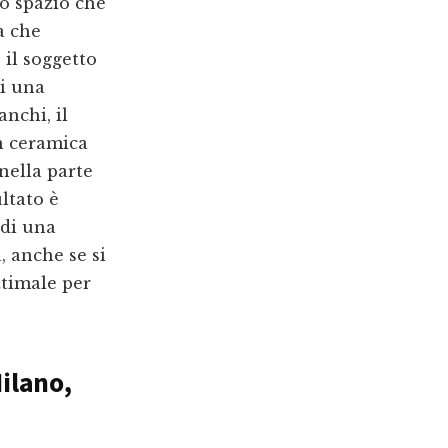
lo spazio che
a che
 il soggetto
oi una
anchi, il
n ceramica
nella parte
ultato è
 di una
, anche se si
ttimale per
Milano
,