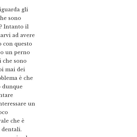
iguarda gli
 che sono
? Intanto il
arvi ad avere
o con questo
nno un perno
li che sono
i mai dei
problema è che
no dunque
ntare
interessare un
oco
vale che è
 dentali.