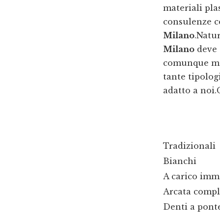
materiali plas
consulenze c
Milano
.Natu
Milano
deve 
comunque mol
tante tipolog
adatto a noi.
Tradizionali
Bianchi
A carico imm
Arcata compl
Denti a pont