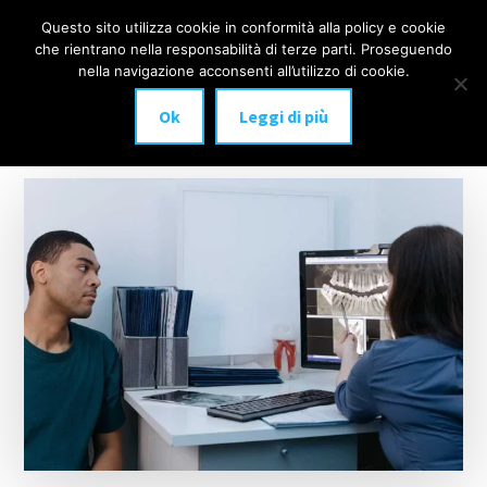
Additional
Passa
Skip
Questo sito utilizza cookie in conformità alla policy e cookie
IMPLANTOLOGIA
al
to
menu
che rientrano nella responsabilità di terze parti. Proseguendo
Menu
contenuto
footer
DENTALE
nella navigazione acconsenti all’utilizzo di cookie.
principale
MILANO
Ok
Leggi di più
anche
a
carico
immediato!