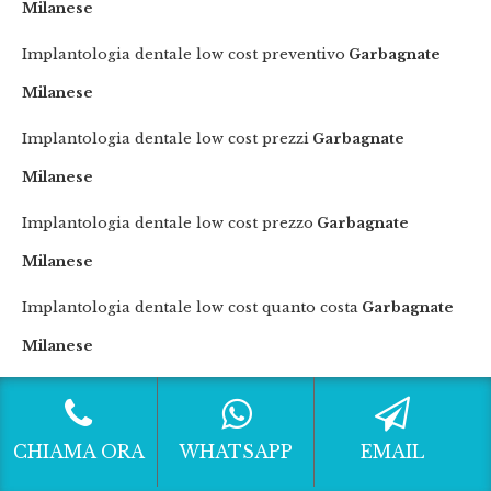
Milanese
Implantologia dentale low cost preventivo
Garbagnate
Milanese
Implantologia dentale low cost prezzi
Garbagnate
Milanese
Implantologia dentale low cost prezzo
Garbagnate
Milanese
Implantologia dentale low cost quanto costa
Garbagnate
Milanese
Implantologia dentale migliore
Garbagnate Milanese
Implantologia dentale preventivi
Garbagnate Milanese
CHIAMA ORA
WHATSAPP
EMAIL