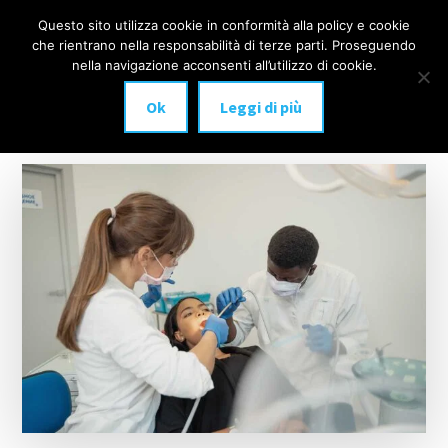
Additional
Passa
Skip
Questo sito utilizza cookie in conformità alla policy e cookie
IMPLANTOLOGIA
al
to
menu
che rientrano nella responsabilità di terze parti. Proseguendo
Menu
contenuto
footer
DENTALE
nella navigazione acconsenti all’utilizzo di cookie.
principale
MILANO
Ok
Leggi di più
anche
a
carico
immediato!