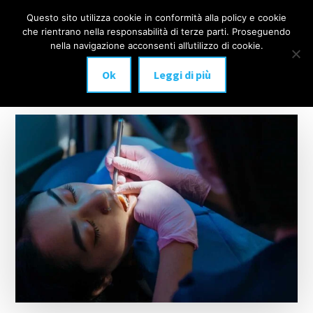
Additional
Passa
Skip
Questo sito utilizza cookie in conformità alla policy e cookie
IMPLANTOLOGIA
al
to
menu
che rientrano nella responsabilità di terze parti. Proseguendo
Menu
contenuto
footer
DENTALE
nella navigazione acconsenti all’utilizzo di cookie.
principale
MILANO
Ok
Leggi di più
anche
a
carico
immediato!