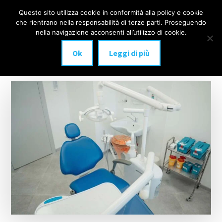
Additional
Passa
Skip
Questo sito utilizza cookie in conformità alla policy e cookie
IMPLANTOLOGIA
al
to
menu
che rientrano nella responsabilità di terze parti. Proseguendo
Menu
contenuto
footer
DENTALE
nella navigazione acconsenti all’utilizzo di cookie.
principale
MILANO
Ok
Leggi di più
anche
a
carico
immediato!