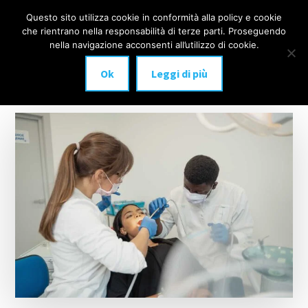
Additional
Passa
Skip
Questo sito utilizza cookie in conformità alla policy e cookie
IMPLANTOLOGIA
al
to
menu
che rientrano nella responsabilità di terze parti. Proseguendo
Menu
contenuto
footer
DENTALE
nella navigazione acconsenti all’utilizzo di cookie.
principale
MILANO
Ok
Leggi di più
anche
a
carico
immediato!