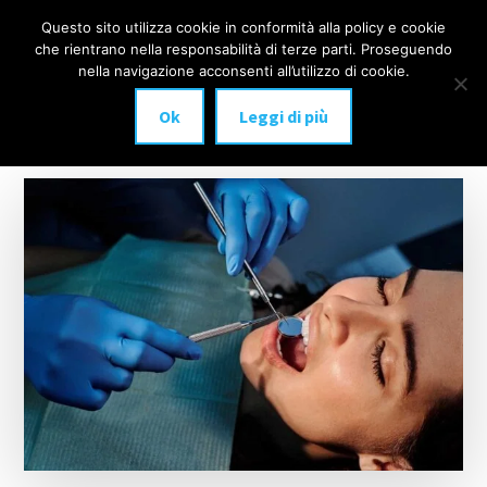
Additional
Passa
Skip
Questo sito utilizza cookie in conformità alla policy e cookie
IMPLANTOLOGIA
al
to
menu
che rientrano nella responsabilità di terze parti. Proseguendo
Menu
contenuto
footer
DENTALE
nella navigazione acconsenti all’utilizzo di cookie.
principale
MILANO
Ok
Leggi di più
anche
a
carico
immediato!