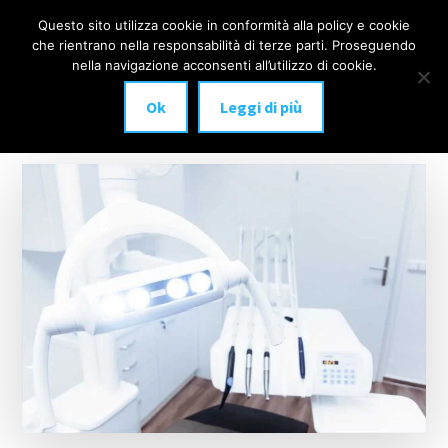
Additional
Passa
Skip
Questo sito utilizza cookie in conformità alla policy e cookie
IMPLANTOLOGIA
al
to
menu
che rientrano nella responsabilità di terze parti. Proseguendo
Menu
contenuto
footer
DENTALE
nella navigazione acconsenti all’utilizzo di cookie.
principale
MILANO
Ok
Leggi di più
anche
a
carico
immediato!