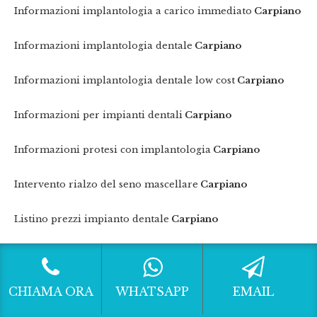
Informazioni implantologia a carico immediato
Carpiano
Informazioni implantologia dentale
Carpiano
Informazioni implantologia dentale low cost
Carpiano
Informazioni per impianti dentali
Carpiano
Informazioni protesi con implantologia
Carpiano
Intervento rialzo del seno mascellare
Carpiano
Listino prezzi impianto dentale
Carpiano
Listino prezzi impianto dentale low cost
Carpiano
Listino prezzi per impianto dentale
Carpiano
CHIAMA ORA
WHATSAPP
EMAIL