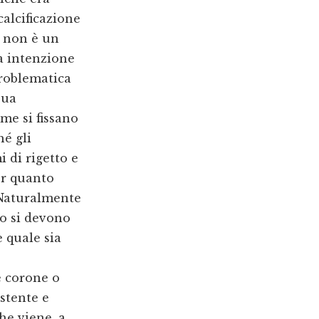
calcificazione
i non è un
a intenzione
problematica
sua
me si fissano
é gli
di rigetto e
er quanto
.Naturalmente
o si devono
 quale sia
 corone o
stente e
he viene, a