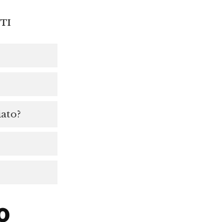
TI
iato?
o