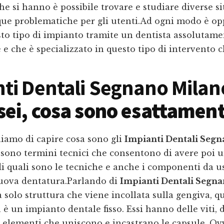
he si hanno è possibile trovare e studiare diverse s
e problematiche per gli utenti.Ad ogni modo è o
sto tipo di impianto tramite un dentista assolutam
 e che è specializzato in questo tipo di intervento c
ti Dentali Segnano Milan
ei, cosa sono esattamen
iamo di capire cosa sono gli
Impianti Dentali Seg
 sono termini tecnici che consentono di avere poi 
i quali sono le tecniche e anche i componenti da u
uova dentatura.Parlando di
Impianti Dentali Segn
 solo struttura che viene incollata sulla gengiva, q
 è un impianto dentale fisso. Essi hanno delle viti, 
i elementi che uniscono e incastrano le capsule. O