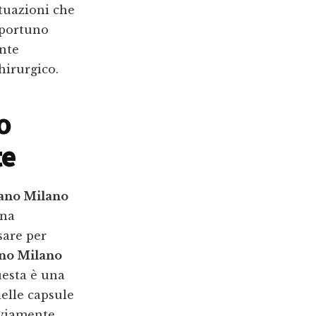
ituazioni che
pportuno
ente
hirurgico.
o
te
nano Milano
una
sare per
ano Milano
uesta è una
delle capsule
vviamente