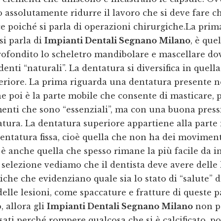
assolutamente ridurre il lavoro che si deve fare c
e poiché si parla di operazioni chirurgiche.La prim
si parla di
Impianti Dentali Segnano Milano
, è que
ofondito lo scheletro mandibolare e mascellare do
denti “naturali”. La dentatura si diversifica in quella
eriore. La prima riguarda una dentatura presente n
 poi è la parte mobile che consente di masticare, p
enti che sono “essenziali”, ma con una buona press
tura. La dentatura superiore appartiene alla parte
dentatura fissa, cioè quella che non ha dei moviment
 anche quella che spesso rimane la più facile da i
selezione vediamo che il dentista deve avere delle 
he che evidenziano quale sia lo stato di “salute” de
delle lesioni, come spaccature e fratture di queste p
, allora gli
Impianti Dentali Segnano Milano
non p
ssati perché rompere qualcosa che si è calcificato, p