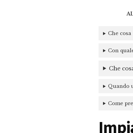
A
Che cosa 
Con quale
Che cosa
Quando un
Come prep
Impi