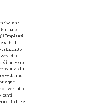
 anche una
lora si è
gli
Impianti
 si ha la
nvestimento
avere dei
la di un vero
ermente alti,
que vediamo
comunque
no avere dei
 tanti
tico. In base