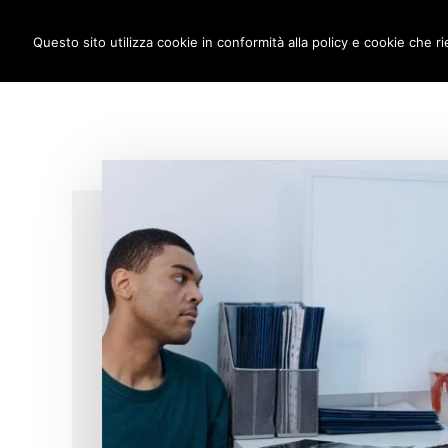
Additional
Passa
Skip
IMPLANTOLOGIA DENTALE M
al
to
Questo sito utilizza cookie in conformità alla policy e cookie che ri
menu
contenuto
footer
principale
anche
a
carico
immediato!