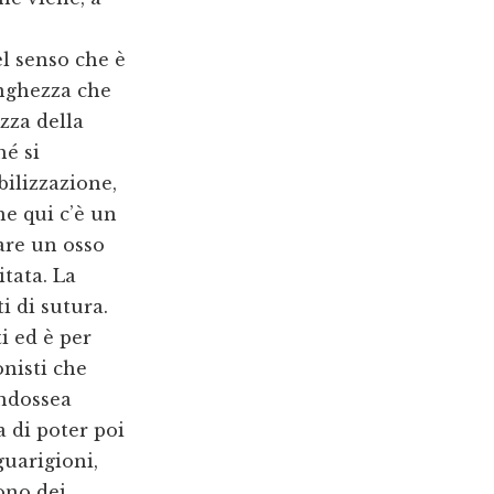
el senso che è
unghezza che
zza della
hé si
bilizzazione,
he qui c’è un
are un osso
itata. La
i di sutura.
i ed è per
nisti che
endossea
 di poter poi
guarigioni,
sono dei