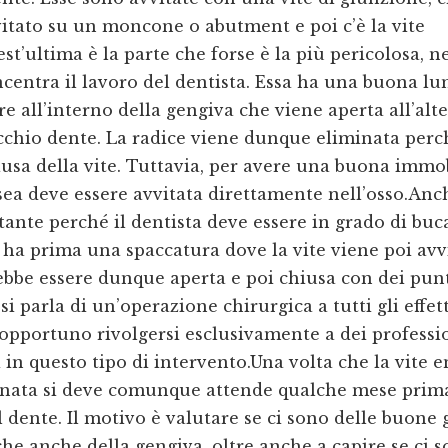
vitato su un moncone o abutment e poi c’è la vite
t’ultima è la parte che forse è la più pericolosa, n
ncentra il lavoro del dentista. Essa ha una buona l
e all’interno della gengiva che viene aperta all’alte
cchio dente. La radice viene dunque eliminata perc
usa della vite. Tuttavia, per avere una buona immo
sea deve essere avvitata direttamente nell’osso.Anc
ante perché il dentista deve essere in grado di buc
i ha prima una spaccatura dove la vite viene poi avv
bbe essere dunque aperta e poi chiusa con dei punt
i parla di un’operazione chirurgica a tutti gli effett
opportuno rivolgersi esclusivamente a dei professio
 in questo tipo di intervento.Una volta che la vite 
onata si deve comunque attende qualche mese prima
l dente. Il motivo è valutare se ci sono delle buone 
 che anche della gengiva, oltre anche a capire se ci 