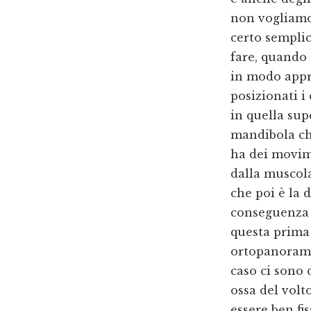
non vogliamo 
certo semplic
fare, quando 
in modo appr
posizionati i 
in quella sup
mandibola che
ha dei movim
dalla muscola
che poi è la 
conseguenza è
questa prima 
ortopanoramic
caso ci sono 
ossa del volto
essere ben fi