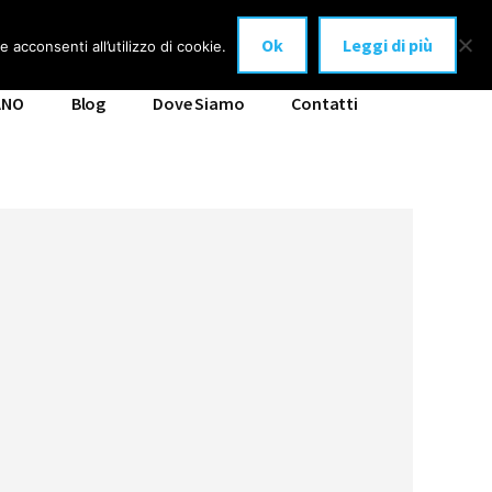
Ok
Leggi di più
 acconsenti all’utilizzo di cookie.
ANO
Blog
Dove Siamo
Contatti