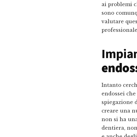
ai problemi c
sono comunqu
valutare que
professionale
Impian
endoss
Intanto cerch
endossei che
spiegazione d
creare una n
non si ha una
dentiera, non
e anche degl