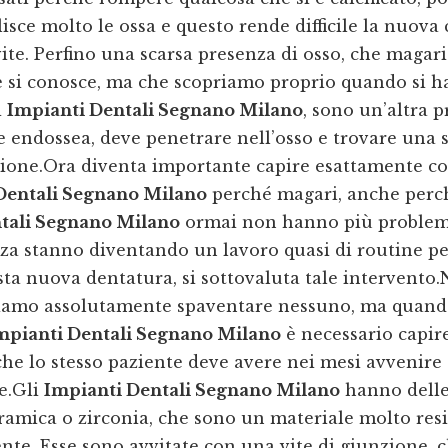
lisce molto le ossa e questo rende difficile la nuova 
vite. Perfino una scarsa presenza di osso, che magar
 si conosce, ma che scopriamo proprio quando si h
i
Impianti Dentali Segnano Milano
, sono un’altra 
te endossea, deve penetrare nell’osso e trovare una 
ione.Ora diventa importante capire esattamente co
Dentali Segnano Milano
perché magari, anche perch
tali Segnano Milano
ormai non hanno più problemi 
za stanno diventando un lavoro quasi di routine p
ta nuova dentatura, si sottovaluta tale intervento
iamo assolutamente spaventare nessuno, ma quand
mpianti Dentali Segnano Milano
è necessario capire
che lo stesso paziente deve avere nei mesi avvenire
e.Gli
Impianti Dentali Segnano Milano
hanno delle
ramica o zirconia, che sono un materiale molto resi
ente. Esse sono avvitate con una vite di giunzione, c