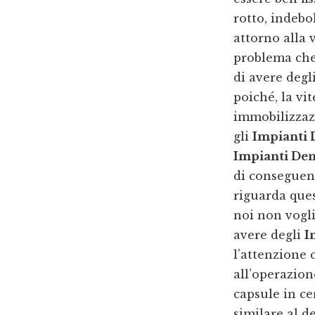
rotto, indebo
attorno alla 
problema che
di avere degl
poiché, la vi
immobilizzaz
gli
Impianti 
Impianti Den
di conseguen
riguarda ques
noi non vogl
avere degli
I
l’attenzione 
all’operazion
capsule in ce
similare al d