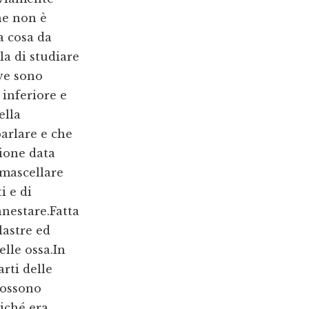
he non è
a cosa da
lla di studiare
ve sono
 inferiore e
ella
arlare e che
ione data
 mascellare
i e di
nnestare.Fatta
lastre ed
lle ossa.In
arti delle
ossono
oiché era