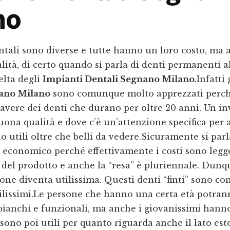
no
ntali sono diverse e tutte hanno un loro costo, ma
lità, di certo quando si parla di denti permanenti al
celta degli
Impianti Dentali Segnano Milano
.Infatti 
nano Milano
sono comunque molto apprezzati perché
i avere dei denti che durano per oltre 20 anni. Un i
ona qualità e dove c’è un’attenzione specifica per 
o utili oltre che belli da vedere.Sicuramente si par
 economico perché effettivamente i costi sono legg
 del prodotto e anche la “resa” è pluriennale. Dun
ione diventa utilissima. Questi denti “finti” sono 
ilissimi.Le persone che hanno una certa età potran
bianchi e funzionali, ma anche i giovanissimi hanno
sono poi utili per quanto riguarda anche il lato este