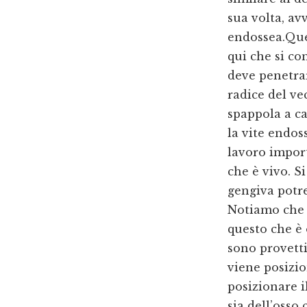
sua volta, av
endossea.Ques
qui che si co
deve penetrar
radice del ve
spappola a ca
la vite endos
lavoro import
che è vivo. S
gengiva potre
Notiamo che s
questo che è 
sono provetti
viene posizi
posizionare i
sia dell’osso