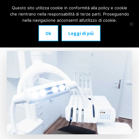
Additional
Passa
Skip
Questo sito utilizza cookie in conformità alla policy e cookie
IMPLANTOLOGIA
al
to
menu
che rientrano nella responsabilità di terze parti. Proseguendo
Menu
contenuto
footer
DENTALE
nella navigazione acconsenti all’utilizzo di cookie.
principale
MILANO
Ok
Leggi di più
anche
a
carico
immediato!