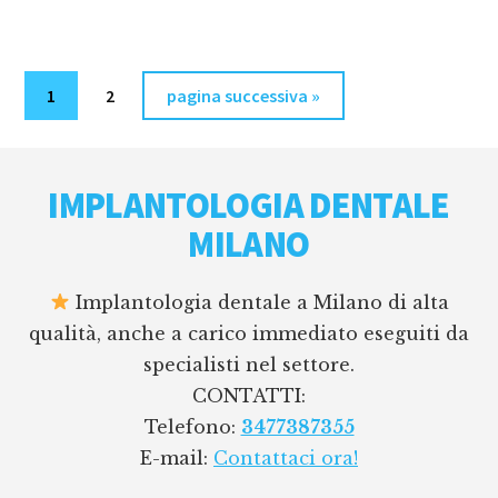
MILANO
Pagina
Pagina
Vai
1
2
pagina successiva »
alla
Footer
IMPLANTOLOGIA DENTALE
MILANO
Implantologia dentale a Milano di alta
qualità, anche a carico immediato eseguiti da
specialisti nel settore.
CONTATTI:
Telefono:
3477387355
E-mail:
Contattaci ora!