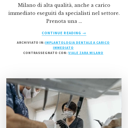
Milano di alta qualità, anche a carico
immediato eseguiti da specialisti nel settore.
Prenota una …
INFOIMPLANTOLOGIA
CONTINUE READING
→
DENTALE
ARCHIVIATO IN:
IMPLANTOLOGIA DENTALE A CARICO
A
IMMEDIATO
CARICO
CONTRASSEGNATO CON:
VIALE ZARA MILANO
IMMEDIATO
VIALE
ZARA
MILANO