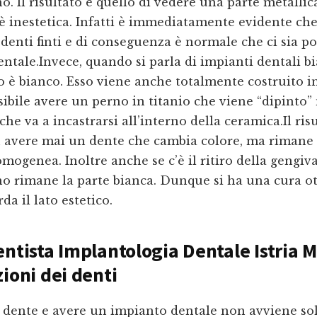
no. Il risultato è quello di vedere una parte metallic
 inestetica. Infatti è immediatamente evidente che
denti finti e di conseguenza è normale che ci sia p
entale.Invece, quando si parla di impianti dentali bi
o è bianco. Esso viene anche totalmente costruito i
ibile avere un perno in titanio che viene “dipinto” 
che va a incastrarsi all’interno della ceramica.Il ris
n avere mai un dente che cambia colore, ma rimane
mogenea. Inoltre anche se c’è il ritiro della gengiva
no rimane la parte bianca. Dunque si ha una cura o
da il lato estetico.
entista Implantologia Dentale Istria 
zioni dei denti
n dente e avere un impianto dentale non avviene so