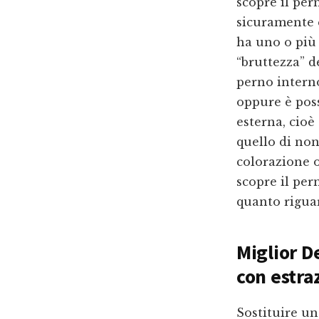
scopre il per
sicuramente è
ha uno o più 
“bruttezza” d
perno intern
oppure è poss
esterna, cioè 
quello di no
colorazione o
scopre il per
quanto riguar
Miglior D
con estra
Sostituire u