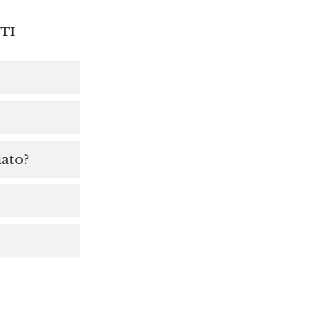
TI
iato?