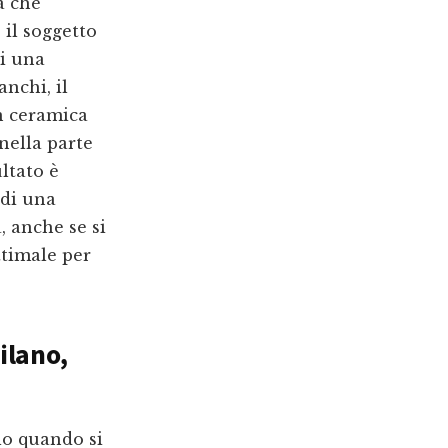
a che
 il soggetto
oi una
anchi, il
n ceramica
nella parte
ultato è
 di una
, anche se si
ttimale per
Milano
,
lo quando si