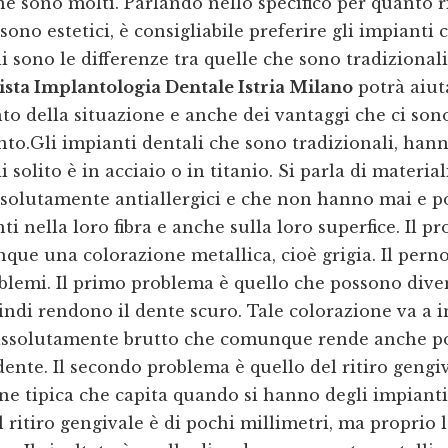
 sono molti. Parlando nello specifico per quanto r
sono estetici, è consigliabile preferire gli impianti
i sono le differenze tra quelle che sono tradizionali
ista Implantologia Dentale Istria Milano
potrà aiut
o della situazione e anche dei vantaggi che ci son
nto.Gli impianti dentali che sono tradizionali, ha
 solito è in acciaio o in titanio. Si parla di materia
olutamente antiallergici e che non hanno mai e po
nti nella loro fibra e anche sulla loro superfice. Il 
ue una colorazione metallica, cioè grigia. Il per
oblemi. Il primo problema è quello che possono dive
indi rendono il dente scuro. Tale colorazione va a 
assolutamente brutto che comunque rende anche p
 dente. Il secondo problema è quello del ritiro gengi
e tipica che capita quando si hanno degli impianti
 ritiro gengivale è di pochi millimetri, ma proprio 