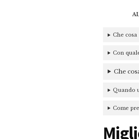
A
Che cosa 
Con quale
Che cosa
Quando un
Come prep
Migli