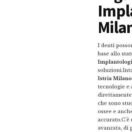
Impla
Mila
I denti posso
base allo stat
Implantologi
soluzioni.In
Istria Milano
tecnologie e 
direttamente 
che sono stud
ossee e anch
accurato.C’è
avanzata, di 