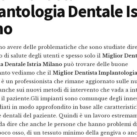
ntologia Dentale Is
no
no avere delle problematiche che sono studiate dir
o di salute degli utenti e spesso solo il
Miglior Dent
a Dentale Istria Milano
può trovare delle buone
tanto vediamo che il
Miglior Dentista Implantologi
è un professionista che rimane aggiornato sulle n
anche sui nuovi metodi di intervento che vada a in
il paziente.Gli impianti sono comunque degli innes
iati in modo approfondito in base alle caratteristich
e dentali del paziente. Quindi è un lavoro estrema
 da dire che anche le persone che hanno problemi di
poco osso, di un tessuto minimo della gengiva o an