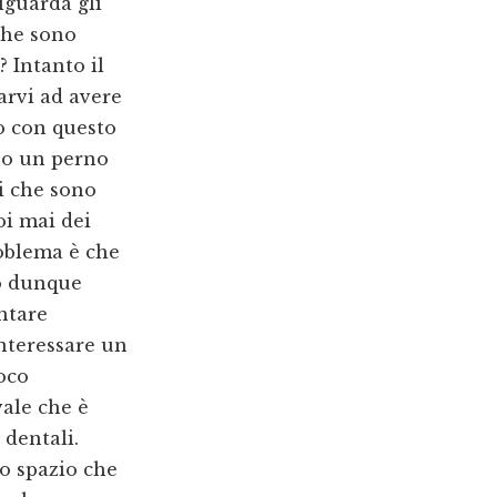
iguarda gli
 che sono
? Intanto il
arvi ad avere
o con questo
nno un perno
li che sono
i mai dei
problema è che
no dunque
ntare
interessare un
oco
vale che è
 dentali.
lo spazio che