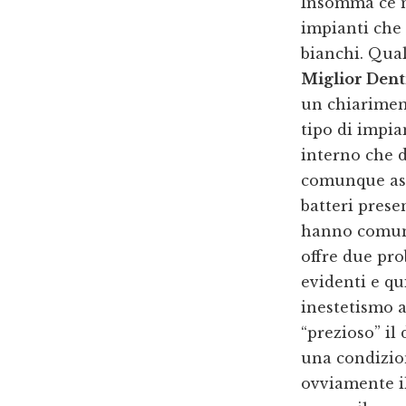
Insomma ce ne
impianti che 
bianchi. Qual
Miglior Dent
un chiariment
tipo di impia
interno che di
comunque ass
batteri prese
hanno comunq
offre due pr
evidenti e qu
inestetismo 
“prezioso” il
una condizion
ovviamente il