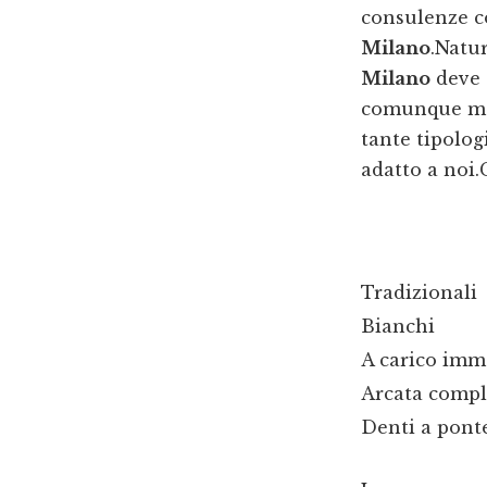
consulenze c
Milano
.Natu
Milano
deve 
comunque mol
tante tipolog
adatto a noi.
Tradizionali
Bianchi
A carico imm
Arcata compl
Denti a pont