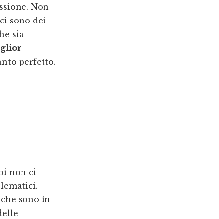
assione. Non
ci sono dei
he sia
glior
nto perfetto.
oi non ci
lematici.
i che sono in
delle