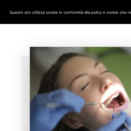
Additional
Passa
Skip
IMPLANTOLOGIA DENTALE M
al
to
Questo sito utilizza cookie in conformità alla policy e cookie che ri
menu
contenuto
footer
principale
anche
a
carico
immediato!