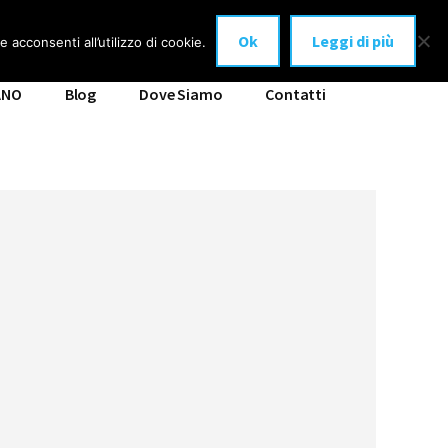
Ok
Leggi di più
 acconsenti all’utilizzo di cookie.
ANO
Blog
Dove Siamo
Contatti