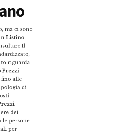
lano
o, ma ci sono
 un
Listino
nsultare.Il
dardizzato,
nto riguarda
o Prezzi
fino alle
ipologia di
osti
Prezzi
dere dei
ia le persone
ali per