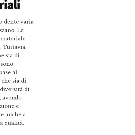
iali
o dente varia
zzano. Le
 materiale
 Tuttavia,
e sia di
e sono
base al
che sia di
diversità di
e, avendo
azione e
 e anche a
a qualità.