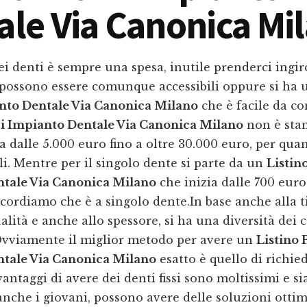
ale Via Canonica Mi
i denti è sempre una spesa, inutile prenderci ingir
e possono essere comunque accessibili oppure si ha
nto Dentale Via Canonica Milano
che è facile da co
zi Impianto Dentale Via Canonica Milano
non è stan
zia dalle 5.000 euro fino a oltre 30.000 euro, per qua
ali. Mentre per il singolo dente si parte da un
Listin
tale Via Canonica Milano
che inizia dalle 700 euro 
icordiamo che è a singolo dente.In base anche alla t
alità e anche allo spessore, si ha una diversità dei c
Ovviamente il miglior metodo per avere un
Listino 
tale Via Canonica Milano
esatto è quello di richie
 vantaggi di avere dei denti fissi sono moltissimi e s
nche i giovani, possono avere delle soluzioni ottim