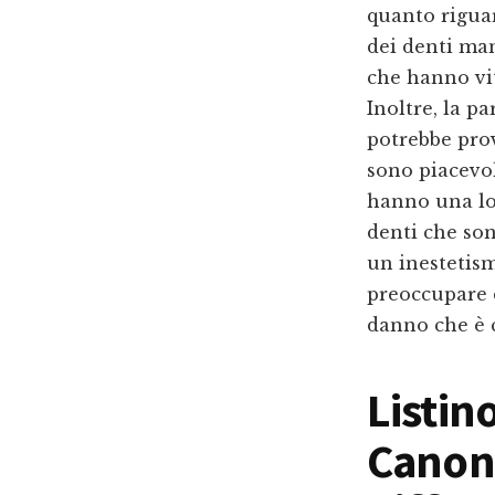
quanto rigua
dei denti man
che hanno vit
Inoltre, la p
potrebbe prov
sono piacevol
hanno una lo
denti che so
un inestetism
preoccupare 
danno che è 
Listin
Canon