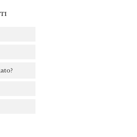
TI
iato?