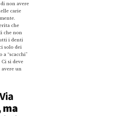
 di non avere
elle carie
lmente.
erita che
li che non
tti i denti
 solo dei
 a “scacchi”
 Ci si deve
i avere un
Via
, ma