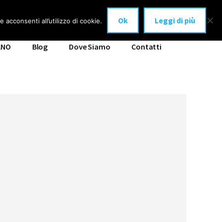
Ok
Leggi di più
 acconsenti all’utilizzo di cookie.
ANO
Blog
Dove Siamo
Contatti