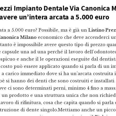
rezzi Impianto Dentale Via Canonica 
 avere un’intera arcata a 5.000 euro
ata a 5.000 euro? Possibile, ma è già un
Listino Pre
Canonica Milano
economico che deve accenderci u
ntanto è impossibile avere questo tipo di prezzo qu
le capsule una ad una perché il lavoro dell’odontote
picuo e anche il le operazioni eseguite dal dentis
 costo può essere applicato quando si parla di un i
 a carico immediato dove si ha un’arcata costruita
cioè si hanno dei denti che sono costruiti e installat
ove ci sono determinati perni, minimo 4 fino a mass
 un prodotto e una struttura unica che non richie
avoro di rifinitura, cosa che capita quando si parla
struzione di dente singolo.Mettiamo anche un picco