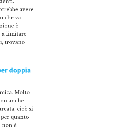
ienti.
otrebbe avere
io che va
azione è
 a limitare
i, trovano
er doppia
omica. Molto
anno anche
rcata, cioè si
a per quanto
e non è