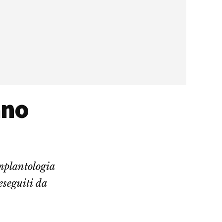
ano
plantologia
eseguiti da