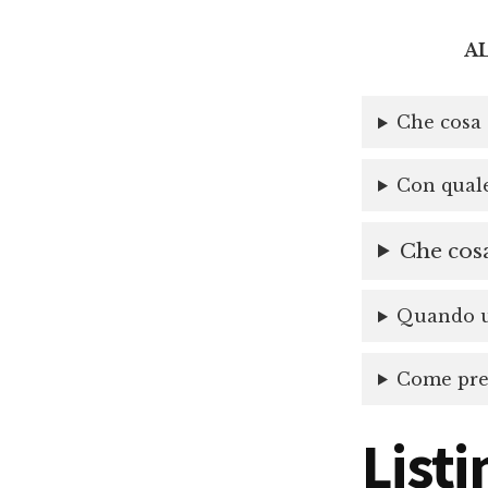
A
Che cosa 
Con quale
Che cosa
Quando un
Come prep
Listi