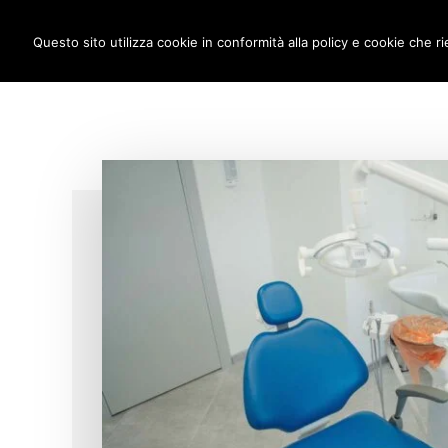
Additional
Passa
Skip
IMPLANTOLOGIA DENTALE M
al
to
Questo sito utilizza cookie in conformità alla policy e cookie che ri
menu
contenuto
footer
principale
anche
a
carico
immediato!