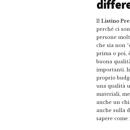
differ
Il
Listino Pr
perché ci son
persone molt
che sia non 
prima o poi, 
buona qualità
importanti. I
proprio budge
una qualità u
materiali, me
anche un chia
anche sulla d
sapere come i