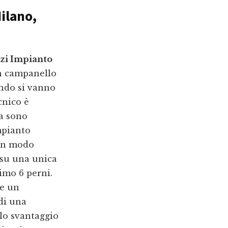
Milano
,
zzi Impianto
n campanello
ando si vanno
cnico è
ta sono
mpianto
 in modo
i su una unica
imo 6 perni.
de un
 di una
lo svantaggio