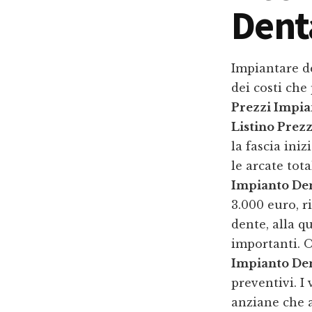
Dent
Impiantare de
dei costi ch
Prezzi Impia
Listino Prez
la fascia ini
le arcate tot
Impianto Den
3.000 euro, r
dente, alla qu
importanti. 
Impianto Den
preventivi. I
anziane che a