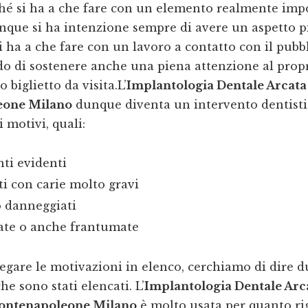
ché si ha a che fare con un elemento realmente imp
que si ha intenzione sempre di avere un aspetto p
ha a che fare con un lavoro a contatto con il pubb
do di sostenere anche una piena attenzione al prop
o biglietto da visita.L’
Implantologia Dentale Arcata
one Milano
dunque diventa un intervento dentisti
 motivi, quali:
nti evidenti
i con carie molto gravi
o danneggiati
iate o anche frantumate
egare le motivazioni in elenco, cerchiamo di dire d
che sono stati elencati. L’
Implantologia Dentale Arc
ontenapoleone Milano
è molto usata per quanto ri