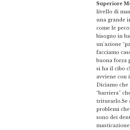
Superiore M
livello di ma
una grande i
come le peco
bisogno in ba
un’azione “p
facciamo caso
buona forza p
si ha il cibo
avviene con i
Diciamo che a
“barriera” ch
triturarlo.Se
problemi che 
sono dei dent
masticazione.