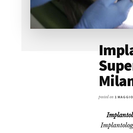
Impla
Supe
Mila
posted on
1 MAGGIO
Implantol
Implantolog