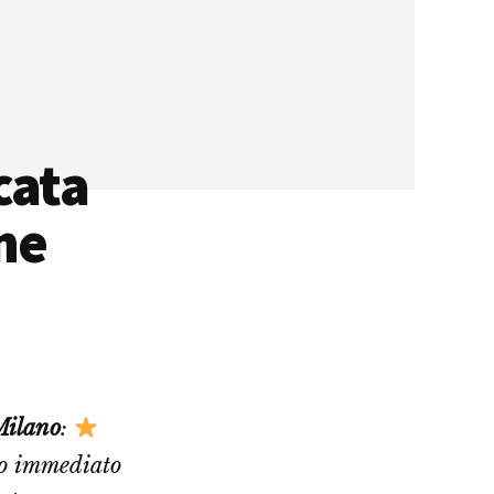
cata
ne
Milano
:
co immediato