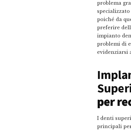
problema grav
specializzato
poiché da que
preferire del
impianto den
problemi di e
evidenziarsi 
Implan
Super
per re
I denti super
principali pe