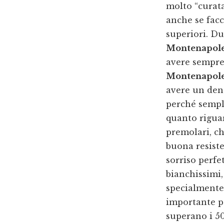
molto “curata
anche se facc
superiori. Du
Montenapole
avere sempre 
Montenapole
avere un dent
perché sempl
quanto riguar
premolari, c
buona resiste
sorriso perfe
bianchissimi
specialmente 
importante pe
superano i 50