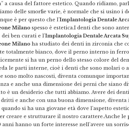
” a causa del fattore estetico. Quando ridiamo, par
iamo delle smorfie varie, è normale che si usino i d
nque è per questo che l’
Implantologia Dentale Arc
one Milano
spesso è estetica.I denti che sono ante
dei ben curati e l’
Implantologia Dentale Arcata Su
one Milano
ha studiato dei denti in zirconia che 
e totalmente bianco, dove il perno interno in ferr
icemente si ha un perno dello stesso colore del den
da le parti interne, cioè i denti che sono molari o 
he sono molto nascosti, diventa comunque importa
nza e anche una dimensione dei perni che siano div
tto è un desiderio che tutti abbiamo. Avere dei dent
, dritti e anche con una buona dimensione, diventa
quando si ha una giovane età dove l’aspetto esteti
r creare e strutturare il nostro carattere.Anche le
 anni hanno un forte interesse nell’avere un sorris