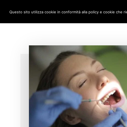
Additional
Passa
Skip
IMPLANTOLOGIA DENTALE M
al
to
Questo sito utilizza cookie in conformità alla policy e cookie che ri
menu
contenuto
footer
principale
anche
a
carico
immediato!