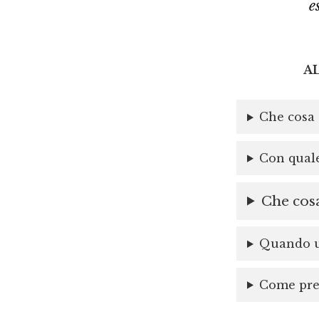
e
A
Che cosa 
Con quale
Che cosa
Quando un
Come prep