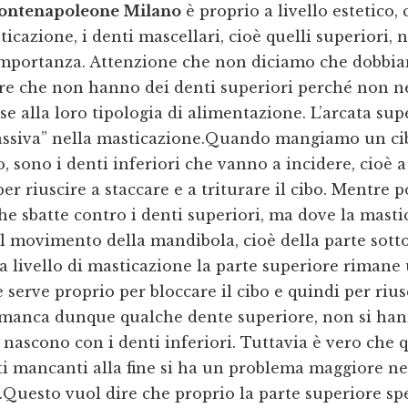
ontenapoleone Milano
è proprio a livello estetico,
sticazione, i denti mascellari, cioè quelli superiori
mportanza. Attenzione che non diciamo che dobbia
re che non hanno dei denti superiori perché non 
se alla loro tipologia di alimentazione. L’arcata sup
assiva” nella masticazione.Quando mangiamo un cib
, sono i denti inferiori che vanno a incidere, cioè
er riuscire a staccare e a triturare il cibo. Mentre p
 che sbatte contro i denti superiori, ma dove la mast
l movimento della mandibola, cioè della parte sotto
 livello di masticazione la parte superiore rimane
e serve proprio per bloccare il cibo e quindi per rius
 manca dunque qualche dente superiore, non si hann
nascono con i denti inferiori. Tuttavia è vero che 
i mancanti alla fine si ha un problema maggiore ne
Questo vuol dire che proprio la parte superiore sp