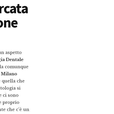
rcata
one
un aspetto
ia Dentale
arla comunque
 Milano
è quella che
tologia si
e ci sono
e proprio
nte che c’è un