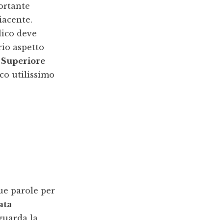
ortante
iacente.
lico deve
rio aspetto
 Superiore
co utilissimo
ue parole per
ata
guarda la