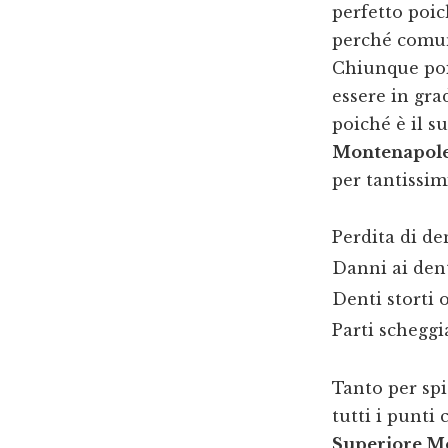
perfetto poi
perché comun
Chiunque poi 
essere in gra
poiché è il su
Montenapole
per tantissimi
Perdita di de
Danni ai dent
Denti storti 
Parti schegg
Tanto per spi
tutti i punti 
Superiore M