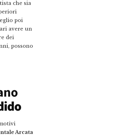
ista che sia
periori
eglio poi
gari avere un
re dei
anni, possono
ano
dido
 motivi
ntale Arcata