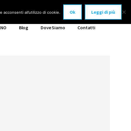
Ok
Leggi di più
 acconsenti all’utilizzo di cookie.
ANO
Blog
Dove Siamo
Contatti