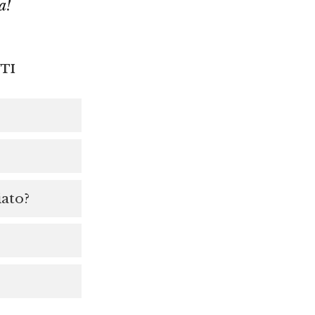
a!
TI
iato?