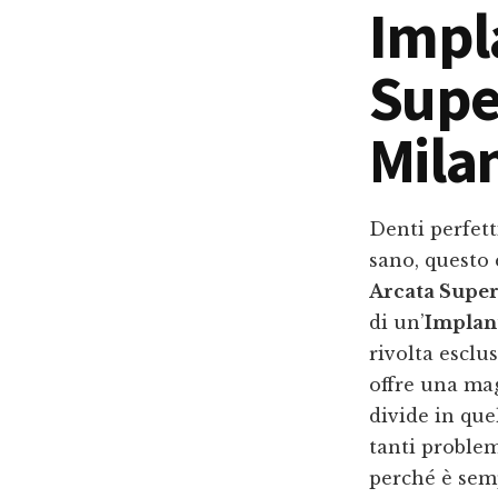
Impl
Supe
Mila
Denti perfett
sano, questo 
Arcata Supe
di un’
Implan
rivolta esclu
offre una mag
divide in que
tanti problem
perché è semp