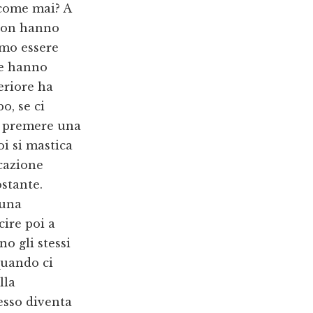
 come mai? A
, non hanno
mo essere
ne hanno
eriore ha
o, se ci
 a premere una
oi si mastica
icazione
stante.
 una
cire poi a
o gli stessi
quando ci
lla
esso diventa