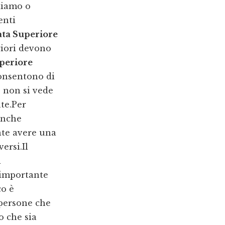
liamo o
enti
ata Superiore
riori devono
periore
consentono di
o non si vede
te.Per
anche
nte avere una
ersi.Il
i
 importante
co è
 persone che
o che sia