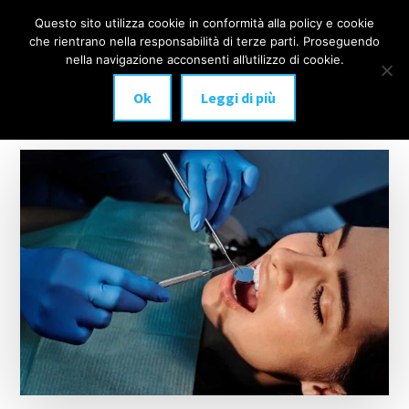
Additional
Passa
Skip
Questo sito utilizza cookie in conformità alla policy e cookie
IMPLANTOLOGIA
al
to
menu
che rientrano nella responsabilità di terze parti. Proseguendo
Menu
contenuto
footer
DENTALE
nella navigazione acconsenti all’utilizzo di cookie.
principale
MILANO
Ok
Leggi di più
anche
a
carico
immediato!