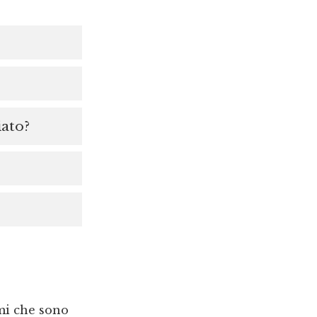
iato?
emi che sono