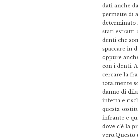
dati anche da
permette di a
determinato 
stati estratt
denti che so
spaccare in 
oppure anche
con i denti. 
cercare la f
totalmente so
danno di dila
infetta e ris
questa sostit
infrante e qu
dove c’è la p
vero.Questo 