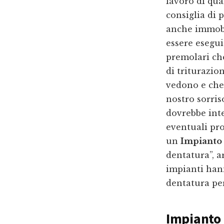
lavoro di qua
consiglia di
anche immob
essere esegui
premolari ch
di triturazion
vedono e che
nostro sorris
dovrebbe int
eventuali pro
un
Impianto 
dentatura”, ar
impianti han
dentatura per
Impianto