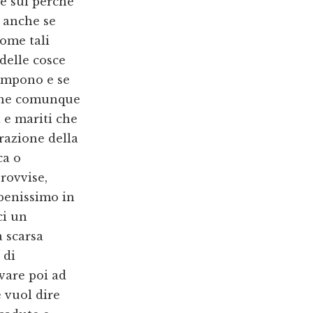
e sul perché
 anche se
come tali
delle cosce
 rompono e se
 che comunque
i e mariti che
razione della
ca o
rovvise,
benissimo in
ci un
a scarsa
 di
vare poi ad
e vuol dire