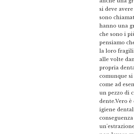
anche una gr
si deve aver
sono chiamati
hanno una gra
che sono i pi
pensiamo che
la loro fragi
alle volte da
propria dent
comunque si 
come ad esem
un pezzo di 
dente.Vero è 
igiene dental
conseguenza d
un’estrazione