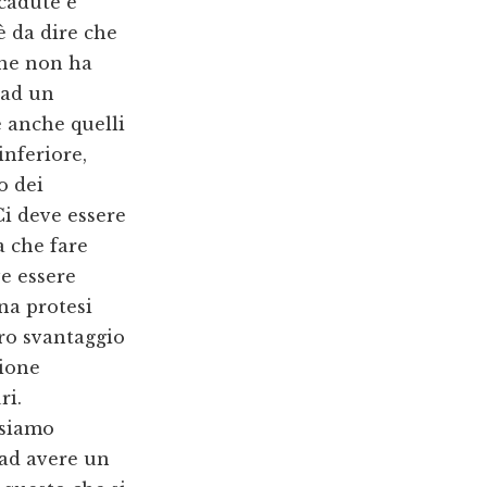
 cadute e
è da dire che
che non ha
 ad un
e anche quelli
inferiore,
o dei
i deve essere
a che fare
e essere
na protesi
tro svantaggio
zione
ri.
ssiamo
ad avere un