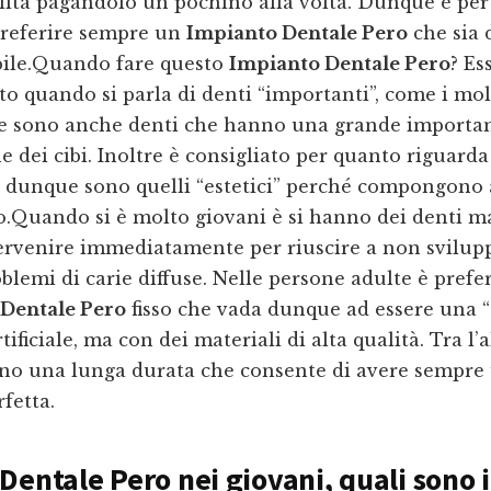
lità pagandolo un pochino alla volta. Dunque è per
 preferire sempre un
Impianto Dentale Pero
che sia d
ile.Quando fare questo
Impianto Dentale Pero
? Es
to quando si parla di denti “importanti”, come i mol
e sono anche denti che hanno una grande importanz
e dei cibi. Inoltre è consigliato per quanto riguarda 
 dunque sono quelli “estetici” perché compongono 
o.Quando si è molto giovani è si hanno dei denti m
ervenire immediatamente per riuscire a non svilup
blemi di carie diffuse. Nelle persone adulte è prefer
Dentale Pero
fisso che vada dunque ad essere una “
tificiale, ma con dei materiali di alta qualità. Tra l’
no una lunga durata che consente di avere sempre
fetta.
 Dentale Pero
nei giovani, quali sono i