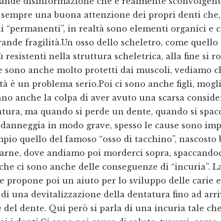
ande disinformazione che è realmente sconvolgent
e sempre una buona attenzione dei propri denti che,
 “permanenti”, in realtà sono elementi organici e 
nde fragilità.Un osso dello scheletro, come quello 
ù resistenti nella struttura scheletrica, alla fine si
 sono anche molto protetti dai muscoli, vediamo
lità è un problema serio.Poi ci sono anche figli, mogl
nno anche la colpa di aver avuto una scarsa conside
atura, ma quando si perde un dente, quando si spac
danneggia in modo grave, spesso le cause sono imp
pio quello del famoso “osso di tacchino”, nascosto 
carne, dove andiamo poi morderci sopra, spaccando
che ci sono anche delle conseguenze di “incuria”. L
e propone poi un aiuto per lo sviluppo delle carie e
i una devitalizzazione della dentatura fino ad arri
 del dente. Qui però si parla di una incuria tale ch