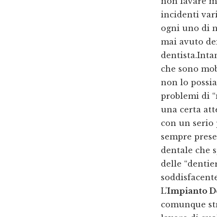
non lavare ma
incidenti var
ogni uno di n
mai avuto dei
dentista.Inta
che sono mobi
non lo possia
problemi di 
una certa att
con un serio
sempre presen
dentale che s
delle “dentie
soddisfacent
L’
Impianto D
comunque str