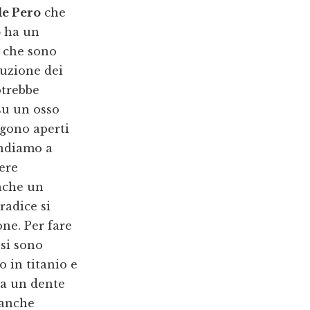
le Pero
che
o
ha un
i che sono
tuzione dei
otrebbe
su un osso
ngono aperti
’andiamo a
ere
anche un
radice si
ne. Per fare
 si sono
o in titanio e
ra un dente
 anche