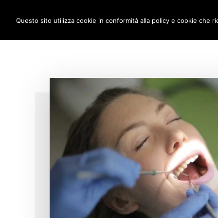
Additional
Passa
Skip
IMPLANTOLOGIA DENTALE M
al
to
Questo sito utilizza cookie in conformità alla policy e cookie che ri
menu
contenuto
footer
principale
anche
a
carico
immediato!