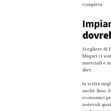
completa.
Impian
dovre
Scegliere di 
Magari ci son
materiali e a
dire:
la scelta mig
anche fisso. 
economici per
notevoli qua