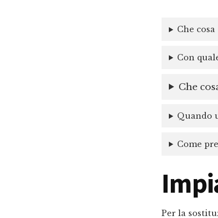
Che cosa 
Con quale
Che cosa
Quando un
Come prep
Impi
Per la sostit