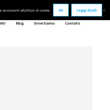
Ok
Leggi di più
 acconsenti all’utilizzo di cookie.
ANO
Blog
Dove Siamo
Contatti