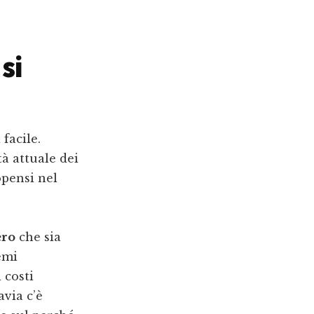
si
facile.
tà attuale dei
opensi nel
ero
che sia
emi
 costi
avia c’è