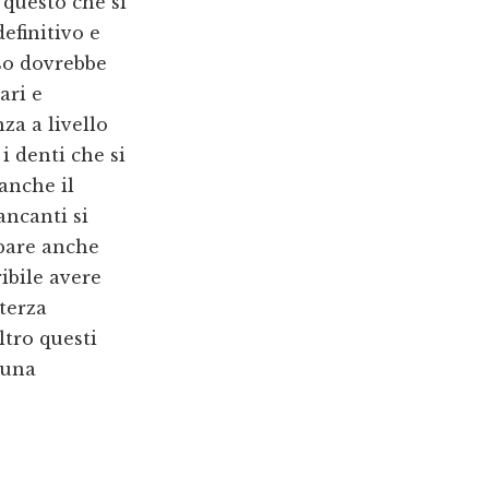
 questo che si
efinitivo e
so dovrebbe
ari e
a a livello
i denti che si
anche il
ancanti si
pare anche
ibile avere
terza
altro questi
 una