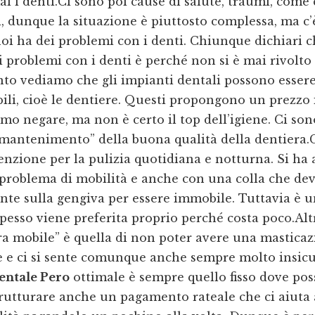
i i denti.Ci sono poi cause di salute, traumi, come
i, dunque la situazione è piuttosto complessa, ma c’
oi ha dei problemi con i denti. Chiunque dichiari 
 problemi con i denti è perché non si è mai rivolto
nto vediamo che gli impianti dentali possono esser
li, cioè le dentiere. Questi propongono un prezzo 
mo negare, ma non è certo il top dell’igiene. Ci son
“mantenimento” della buona qualità della dentiera.C
enzione per la pulizia quotidiana e notturna. Si ha 
 problema di mobilità e anche con una colla che dev
te sulla gengiva per essere immobile. Tuttavia è u
pesso viene preferita proprio perché costa poco.Al
ra mobile” è quella di non poter avere una mastica
e e ci si sente comunque anche sempre molto insicu
entale Pero
ottimale è sempre quello fisso dove po
utturare anche un pagamento rateale che ci aiuta 