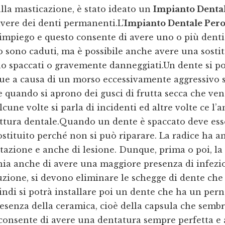
lla masticazione, è stato ideato un
Impianto Denta
vere dei denti permanenti.L’
Impianto Dentale Per
impiego e questo consente di avere uno o più dent
i o sono caduti, ma è possibile anche avere una sosti
no spaccati o gravemente danneggiati.Un dente si p
due a causa di un morso eccessivamente aggressivo 
 quando si aprono dei gusci di frutta secca che ve
Alcune volte si parla di incidenti ed altre volte ce l
rattura dentale.Quando un dente è spaccato deve ess
stituito perché non si può riparare. La radice ha 
tazione e anche di lesione. Dunque, prima o poi, la 
chia anche di avere una maggiore presenza di infezio
uzione, si devono eliminare le schegge di dente che
indi si potrà installare poi un dente che ha un pern
resenza della ceramica, cioè della capsula che semb
consente di avere una dentatura sempre perfetta e