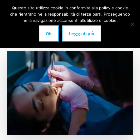
Additional
Passa
Skip
Questo sito utilizza cookie in conformità alla policy e cookie
IMPLANTOLOGIA
al
to
menu
che rientrano nella responsabilità di terze parti. Proseguendo
Menu
contenuto
footer
DENTALE
nella navigazione acconsenti all’utilizzo di cookie.
principale
MILANO
Ok
Leggi di più
anche
a
carico
immediato!